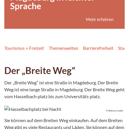
Sprache
Mehr erfahren
Tourismus + Freizeit
Themenwelten
Barrierefreiheit
Stadt
Der „Breite Weg“
Der „Breite Weg“ ist eine Straße in Magdeburg. Der Breite
Weg ist eine lange Straße in Magdeburg. Der Breite Weg geht
vom Hasselbach∙platz bis zum Universitäts∙platz.
© Andreas Lander
Sie können auf dem Breiten Weg einkaufen. Auf dem Breiten
Weg gibt es viele Restaurants und Läden. Sie können auf dem