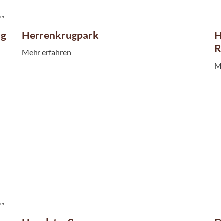
der
rg
Herrenkrugpark
H
R
Mehr erfahren
M
der