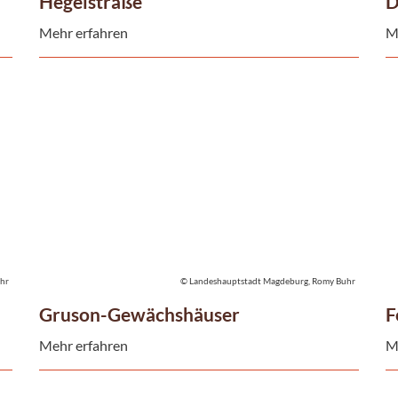
Hegelstraße
D
Mehr erfahren
M
hr
© Landeshauptstadt Magdeburg, Romy Buhr
Gruson-Gewächshäuser
F
Mehr erfahren
M