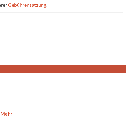
erer
Gebührensatzung
.
.
Mehr