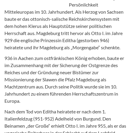
Persönlichkeit
Mitteleuropas im 10. Jahrhundert. Als Herzog von Sachsen
baute er das ottonisch-salische Reichskirchensystem mit
dem hohen Klerus als Hauptstütze seiner politischen
Herrschaft aus. Magdeburg tritt hervor als Otto I. im Jahre
929 die englische Prinzessin Editha (gestorben 946)
heiratete und ihr Magdeburg als „Morgengabe“ schenkte.
936 in Aachen zum ostfränkischen König erhoben, baute er
im Zusammenhang mit der Sicherung der Ostgrenze des
Reiches und der Gründung neuer Bistümer zur
Missionierung der Slawen die Pfalz Magdeburg als
Machtzentrum aus. Durch seine Politik wurde sie im 10.
Jahrhundert zu einem führenden Herrschaftszentrum in
Europa.
Nach dem Tod von Editha heiratete er nach dem 1.
Italienfeldzug (951-952) Adelheid von Burgund. Den
Beinamen „der Große“ erhielt Otto I. im Jahre 955, als er das
ungarische Reiterheer in der Schlacht auf dem Lechfeld