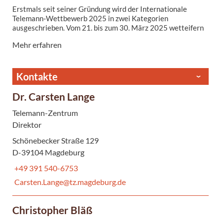
Erstmals seit seiner Gründung wird der Internationale
Telemann-Wettbewerb 2025 in zwei Kategorien
ausgeschrieben. Vom 21. bis zum 30. März 2025 wetteifern
junge Musikerinnen und Musiker aus aller Welt beim 13.
Mehr erfahren
Internationalen Telemann-Wettbewerb in Magdeburg um
begehrte Preise.
Kontakte
Dr. Carsten Lange
Telemann-Zentrum
Direktor
Schönebecker Straße 129
D-39104 Magdeburg
+49 391 540-6753
Carsten.Lange@tz.magdeburg.de
Christopher Bläß