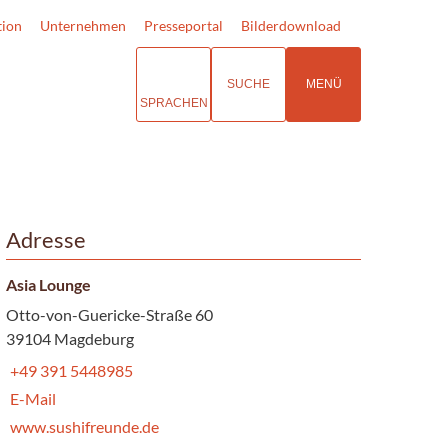
tion
Unternehmen
Presseportal
Bilderdownload
SUCHE
MENÜ
SPRACHEN
Adresse
Asia Lounge
Otto-von-Guericke-Straße 60
39104 Magdeburg
+49 391 5448985
E-Mail
www.sushifreunde.de