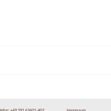
lefon:
+49 391 63601-402
Impressum