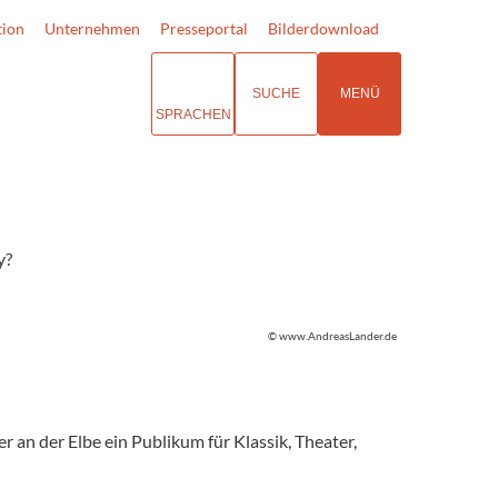
tion
Unternehmen
Presseportal
Bilderdownload
SUCHE
MENÜ
SPRACHEN
y?
© www.AndreasLander.de
 an der Elbe ein Publikum für Klassik, Theater,