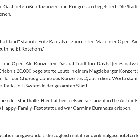
en Gast bei großen Tagungen und Kongressen begeistert. Die Stadt
sonen.
tschland," staunte Fritz Rau, als er zum ersten Mal unser Open-
euth heißt Rotehorn."
 und Open-Air-Konzerten. Das hat Tradition. Das ist jedesmal wied
rlebnis 20.000 begeisterte Leute in einem Magdeburger Konzert 
 Teil der Choreographie des Konzertes ...", auch diese Worte sta
es Park-Leit-System in der gesamten Stadt.
eben der Stadthalle. Hier hat beispielsweise Caught in the Act ihr 
das Happy-Family-Fest statt und war Carmina Burana zu erleben.
location umgewandelt, die zugleich mit ihrer denkmalgeschützten