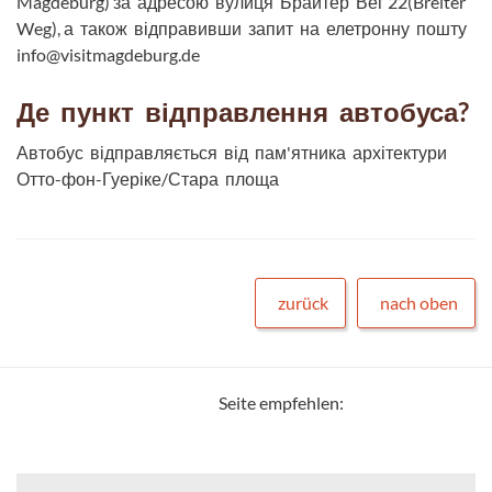
Magdeburg) за адресою вулиця Брайтер Вег 22(Breiter
Weg), а також відправивши запит на елетронну пошту
info@visitmagdeburg.de
Де пункт відправлення автобуса?
Автобус відправляється від пам'ятника архітектури
Отто-фон-Гуеріке/Стара площа
zurück
nach oben
Seite empfehlen: