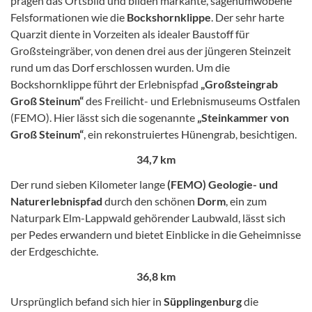
prägen das Ortsbild und bilden markante, sagenumwobene
Felsformationen wie die
Bockshornklippe
. Der sehr harte
Quarzit diente in Vorzeiten als idealer Baustoff für
Großsteingräber, von denen drei aus der jüngeren Steinzeit
rund um das Dorf erschlossen wurden. Um die
Bockshornklippe führt der Erlebnispfad
„Großsteingrab
Groß Steinum“
des Freilicht- und Erlebnismuseums Ostfalen
(FEMO). Hier lässt sich die sogenannte
„Steinkammer von
Groß Steinum“
, ein rekonstruiertes Hünengrab, besichtigen.
34,7 km
Der rund sieben Kilometer lange
(FEMO) Geologie- und
Naturerlebnispfad
durch den schönen
Dorm
, ein zum
Naturpark Elm-Lappwald gehörender Laubwald, lässt sich
per Pedes erwandern und bietet Einblicke in die Geheimnisse
der Erdgeschichte.
36,8 km
Ursprünglich befand sich hier in
Süpplingenburg
die