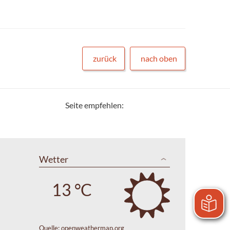
zurück
nach oben
Seite empfehlen:
Wetter
13 °C
Quelle:
openweathermap.org