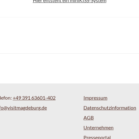
Hier entsteht ein miniKISS-System
lefon:
+49 391 63601-402
Impressum
fo@visitmagdeburg.de
Datenschutzinformation
AGB
Unternehmen
Presseportal