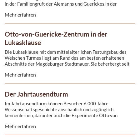
in der Familiengruft der Alemanns und Guerickes in der
Johanniskirche beigesetzt. Heute findet man hier eine Stätte
Mehr erfahren
des stillen Gedenkens an den großen Sohn Magdeburgs.
Otto-von-Guericke-Zentrum in der
Lukasklause
Die Lukasklause mit dem mittelalterlichen Festungsbau des
Welschen Turmes liegt am Rand des am besten erhaltenen
Abschnitts der Magdeburger Stadtmauer. Sie beherbergt seit
1995 das Otto-von-Guericke-Zentrum.
Mehr erfahren
Der Jahrtausendturm
Im Jahrtausendturm können Besucher 6.000 Jahre
Wissenschaftsgeschichte anschaulich und zugänglich
kennenlernen, darunter auch die Experimente Otto von
Guerickes.
Mehr erfahren