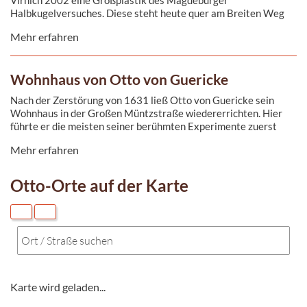
Halbkugelversuches. Diese steht heute quer am Breiten Weg
auf dem Ratswaageplatz.
Mehr erfahren
Wohnhaus von Otto von Guericke
Nach der Zerstörung von 1631 ließ Otto von Guericke sein
Wohnhaus in der Großen Müntzstraße wiedererrichten. Hier
führte er die meisten seiner berühmten Experimente zuerst
durch. Leider wurde das Gebäude 1866 abgerissen. Heute
Mehr erfahren
erinnert eine Plakette an den Wohnsitz des großen
Magdeburgers.
Otto-Orte auf der Karte
Karte wird geladen...