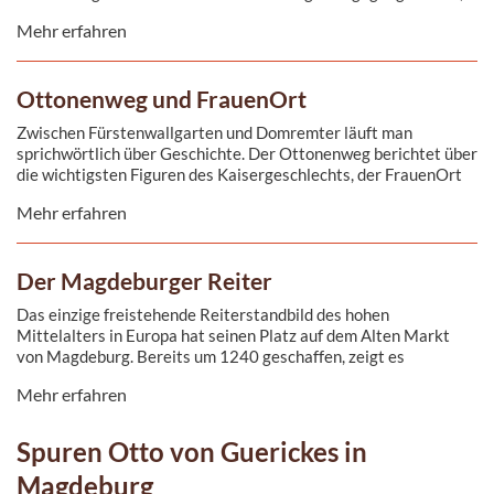
deren Ergebnisse man heute im Dommuseum findet. Die dabei
Mehr erfahren
entdeckten Umrisse einer ottonischen Kathedrale kann man auf
dem Platz nachverfolgen.
Ottonenweg und FrauenOrt
Zwischen Fürstenwallgarten und Domremter läuft man
sprichwörtlich über Geschichte. Der Ottonenweg berichtet über
die wichtigsten Figuren des Kaisergeschlechts, der FrauenOrt
auf dem Fürstenwall widmen sich den drei großen
Mehr erfahren
Kaisergattinnen Editha, Adelheid und Theophanu.
Der Magdeburger Reiter
Das einzige freistehende Reiterstandbild des hohen
Mittelalters in Europa hat seinen Platz auf dem Alten Markt
von Magdeburg. Bereits um 1240 geschaffen, zeigt es
vermutlich Kaiser Otto den Großen. Während das Original des
Mehr erfahren
Reiters heute im Kulturhistorischen Museum steht, findet man
auf dem Alten Markt eine vergoldete Kopie.
Spuren Otto von Guerickes in
Magdeburg