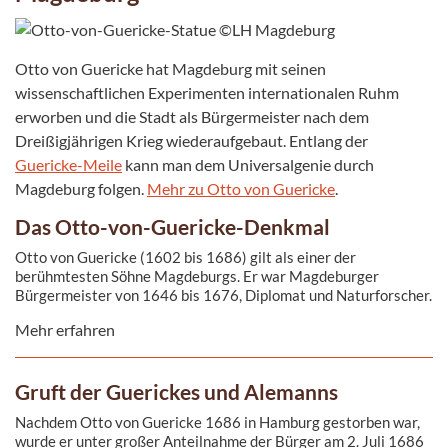
Otto von Guericke hat Magdeburg mit seinen
wissenschaftlichen Experimenten internationalen Ruhm
erworben und die Stadt als Bürgermeister nach dem
Dreißigjährigen Krieg wiederaufgebaut. Entlang der
Guericke-Meile
kann man dem Universalgenie durch
Magdeburg folgen.
Mehr zu Otto von Guericke
.
Das Otto-von-Guericke-Denkmal
Otto von Guericke (1602 bis 1686) gilt als einer der
berühmtesten Söhne Magdeburgs. Er war Magdeburger
Bürgermeister von 1646 bis 1676, Diplomat und Naturforscher.
Er ist einer der beiden Ottos, wdenen Magdeburg den Titel
Mehr erfahren
Ottostadt verdankt. Ihm zu Ehren ließ der Rat der Stadt
Magdeburg 1907 auf dem Platz »Bei der Hauptwache« ein
Denkmal errichten.
Gruft der Guerickes und Alemanns
Nachdem Otto von Guericke 1686 in Hamburg gestorben war,
wurde er unter großer Anteilnahme der Bürger am 2. Juli 1686