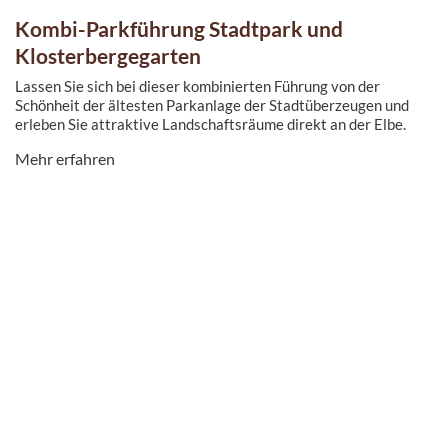
Kombi-Parkführung Stadtpark und
Klosterbergegarten
Lassen Sie sich bei dieser kombinierten Führung von der
Schönheit der ältesten Parkanlage der Stadtüberzeugen und
erleben Sie attraktive Landschaftsräume direkt an der Elbe.
Eine Führung in den Gruson-Gewächshäuser ist optional dazu
Mehr erfahren
buchbar)