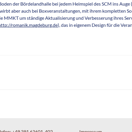
oden der Bördelandhalle bei jedem Heimspiel des SCM ins Auge 
t aber auch bei Boxveranstaltungen, mit ihrem kompletten Sor
 die MMKT um ständige Aktualisierung und Verbesserung ihres Se
http://romanik.magdeburg.de
), das in eigenem Design für die V
lefon:
+49 391 63601-402
Impressum