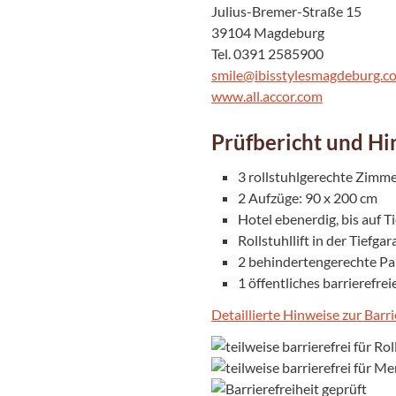
Julius-Bremer-Straße 15
39104 Magdeburg
Tel. 0391 2585900
smile@ibisstylesmagdeburg.c
www.all.accor.com
Prüfbericht und Hi
3 rollstuhlgerechte Zimme
2 Aufzüge: 90 x 200 cm
Hotel ebenerdig, bis auf T
Rollstuhllift in der Tiefgar
2 behindertengerechte Pa
1 öffentliches barrierefre
Detaillierte Hinweise zur Barri