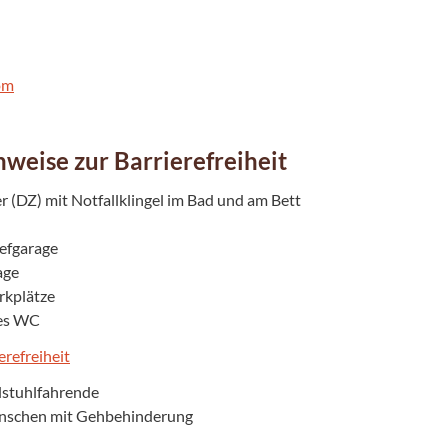
om
nweise zur Barrierefreiheit
r (DZ) mit Notfallklingel im Bad und am Bett
iefgarage
age
rkplätze
ies WC
erefreiheit