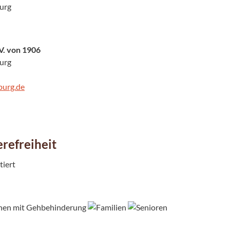
urg
V. von 1906
urg
urg.de
refreiheit
tiert