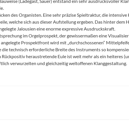
Bauweise (Ladegast, Sauer) entstand ein sehr ausdrucksvoller K
e.
ken des Organisten. Eine sehr präzise Spieltraktur, die intensive 
eile, welche sich aus dieser Aufstellung ergeben. Das hinter de
ngelegte Jalousien eine enorme expressive Ausdruckskraft.
Entsprechung im Orgelprospekt, der gewissermaßen eine Visualisier
gelegte Prospektfront wird mit „durchschossenen“ Mittelpfeifen
die technisch erforderliche Breite des Instruments so kompensiert
m Rückpositiv heraustretende Eule ist weit mehr als ein heiteres (
tlich verwurzelten und gleichzeitig weltoffenen Klanggestaltung.