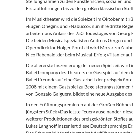
Stellungnahmen zu den künstlerischen, sozialen und p
Erstaufführungen bis zu den großen klassischen Stof
Im Musiktheater wird die Spielzeit im Oktober mit 
»Eugen Onegin« und »Nabucco« nun ihre dritte Regi
arbeiten  aus Anlass des 250. Todestages von Georg 
Die beiden Musicalspezialisten Andreas Gergen und C
Operndirektor Holger Pototzki wird Mozarts »Zauber
Nico Rabenald, der beim Musical-Erfolg »Titanic« au
Die allererste Inszenierung der neuen Spielzeit wir
Ballettcompany des Theaters ein Gastspiel auf dem I
Ballettfreunde auf eine Gastarbeit der preisgekrönt
2008 mit einem Gastspiel zu Begeisterungsstürmen h
von Gonzalo Galguera, bildet eine neue Ausgabe des »
In den Eröffnungspremieren auf der Großen Bühne d
jüngstem Stück »Das letzte Feuer« auseinander  die
weiterer Produktionen des preisgekrönten Stoffes au
Lukas Langhoff inszeniert diese Deutschsprachige 
Das Schauspiel Magdeburg plant Aufführungen mit vi