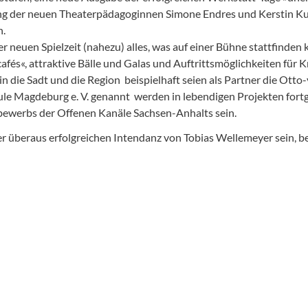
itung der neuen Theaterpädagoginnen Simone Endres und Kerstin 
n.
er neuen Spielzeit (nahezu) alles, was auf einer Bühne stattfinde
cafés«, attraktive Bälle und Galas und Auftrittsmöglichkeiten für K
ie Sadt und die Region  beispielhaft seien als Partner die Ott
e Magdeburg e. V. genannt  werden in lebendigen Projekten fortg
werbs der Offenen Kanäle Sachsen-Anhalts sein.
der überaus erfolgreichen Intendanz von Tobias Wellemeyer sein, 