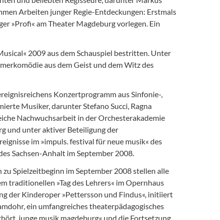
ommen Arbeiten junger Regie-Entdeckungen: Erstmals
ger »Profi« am Theater Magdeburg vorlegen. Ein
Musical« 2009 aus dem Schauspiel bestritten. Unter
ommerkomödie aus dem Geist und dem Witz des
ereignisreichens Konzertprogramm aus Sinfonie-,
ierte Musiker, darunter Stefano Succi, Ragna
greiche Nachwuchsarbeit in der Orchesterakademie
und unter aktiver Beteiligung der
gnisse im »impuls. festival für neue musik« des
andes Sachsen-Anhalt im September 2008.
 zu Spielzeitbeginn im September 2008 stellen alle
m traditionellen »Tag des Lehrers« im Opernhaus 
g der Kinderoper »Pettersson und Findus«, initiiert
amdohr, ein umfangreiches theaterpädagogisches
erhört. junge musik magdeburg« und die Fortsetzung