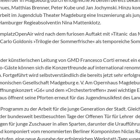
thues, Matthias Brenner, Peter Kube und Jan Jochymski. Hinzu k
rbeit im Jugendclub Theater Magdeburg eine Inszenierung als jun
e Hamburger Regieabsolventin Nina Mattenklotz.
platzOpenAir wird nach dem furiosen Auftakt mit »Titanic  das 
 Carlo Goldonis »Trilogie der Sommerfrische« als temporeiche S
der künstlerischen Leitung von GMD Francesco Corti erneut ein 
-Gäste können sich die Konzertfreunde auf international renomm
Fortgeführt wird selbstverständlich die bereits jetzt sehr erfol
onischen Gesellschaft Madgeburg e. V. Am Opernhaus Magdeburg 
ungskonzert »G6« und dem »Orchestertreffen« zwei wichtige Erei
aus öffnent seine Pforten erneut für das Jugendmusikfest des L
rogramm zu der Arbeit für die junge Generation der Stadt. Gleich
der bundesweit bestbesuchten Tage der Offenen Tür für Lehrer  de
n für junge Zuschauer in allen Sparten, darunter die Uraufführun
 und komponiert vom renommierten Berliner Komponisten Niclas R
sstufen, eine neue Ausgabe der erfolgreichen Werkstatt-Tage »un