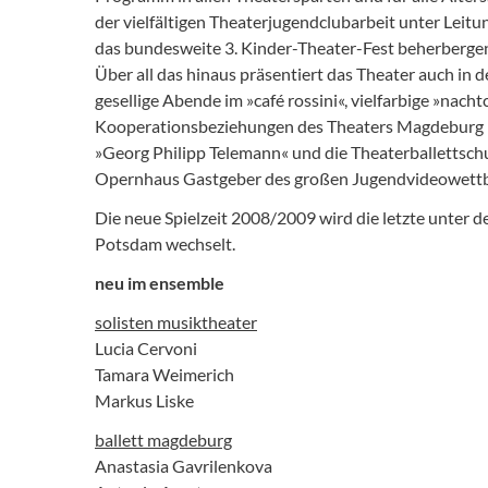
der vielfältigen Theaterjugendclubarbeit unter Le
das bundesweite 3. Kinder-Theater-Fest beherberge
Über all das hinaus präsentiert das Theater auch in d
gesellige Abende im »café rossini«, vielfarbige »nacht
Kooperationsbeziehungen des Theaters Magdeburg in d
»Georg Philipp Telemann« und die Theaterballettschul
Opernhaus Gastgeber des großen Jugendvideowettbe
Die neue Spielzeit 2008/2009 wird die letzte unter 
Potsdam wechselt.
neu im ensemble
solisten musiktheater
Lucia Cervoni
Tamara Weimerich
Markus Liske
ballett magdeburg
Anastasia Gavrilenkova