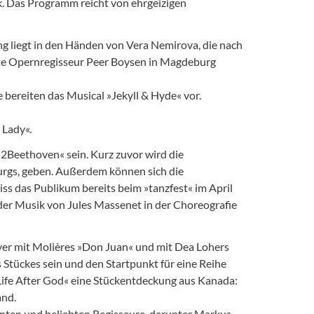
ik. Das Programm reicht von ehrgeizigen
g liegt in den Händen von Vera Nemirova, die nach
rte Opernregisseur Peer Boysen in Magdeburg
 bereiten das Musical »Jekyll & Hyde« vor.
 Lady«.
s2Beethoven« sein. Kurz zuvor wird die
burgs, geben. Außerdem können sich die
ss das Publikum bereits beim »tanzfest« im April
der Musik von Jules Massenet in der Choreografie
yer mit Molières »Don Juan« und mit Dea Lohers
 Stückes sein und den Startpunkt für eine Reihe
»Life After God« eine Stückentdeckung aus Kanada:
and.
nnten und beliebten Regisseure, darunter Markus