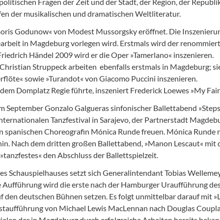
olitischen Fragen der Zeit und der Stadt, der Region, der Republ
fen der musikalischen und dramatischen Weltliteratur.
»Boris Godunow« von Modest Mussorgsky eröffnet. Die Inszenierun
earbeit in Magdeburg vorlegen wird. Erstmals wird der renommie
Friedrich Händel 2009 wird er die Oper »Tamerlano« inszenieren.
hristian Struppeck arbeiten ebenfalls erstmals in Magdeburg; sie
flöte« sowie »Turandot« von Giacomo Puccini inszenieren.
f dem Domplatz Regie führte, inszeniert Frederick Loewes »My Fair
d im September Gonzalo Galgueras sinfonischer Ballettabend »Step
nternationalen Tanzfestival in Sarajevo, der Partnerstadt Magde
en spanischen Choreografin Mónica Runde freuen. Mónica Runde ri
in. Nach dem dritten großen Ballettabend, »Manon Lescaut« mit 
tanzfestes« den Abschluss der Ballettspielzeit.
es Schauspielhauses setzt sich Generalintendant Tobias Welleme
se Aufführung wird die erste nach der Hamburger Uraufführung des
f den deutschen Bühnen setzen. Es folgt unmittelbar darauf mit 
Erstaufführung von Michael Lewis MacLennan nach Douglas Coupl
elen der in Magdeburg durch erfolgreiche Arbeiten bereits beka