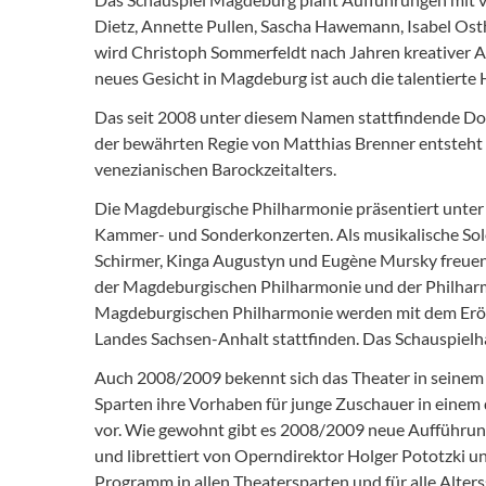
Dietz, Annette Pullen, Sascha Hawemann, Isabel Os
wird Christoph Sommerfeldt nach Jahren kreativer A
neues Gesicht in Magdeburg ist auch die talentiert
Das seit 2008 unter diesem Namen stattfindende Dom
der bewährten Regie von Matthias Brenner entsteht
venezianischen Barockzeitalters.
Die Magdeburgische Philharmonie präsentiert unter 
Kammer- und Sonderkonzerten. Als musikalische Solo
Schirmer, Kinga Augustyn und Eugène Mursky freuen. 
der Magdeburgischen Philharmonie und der Philharm
Magdeburgischen Philharmonie werden mit dem Eröffn
Landes Sachsen-Anhalt stattfinden. Das Schauspielh
Auch 2008/2009 bekennt sich das Theater in seinem P
Sparten ihre Vorhaben für junge Zuschauer in einem 
vor. Wie gewohnt gibt es 2008/2009 neue Aufführunge
und librettiert von Operndirektor Holger Pototzki
Programm in allen Theatersparten und für alle Alter