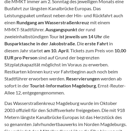
die MMKT immer am 2. Sonntag des jeweiligen Monats
eine
Busfahrt zur längsten Kanalbrücke Europas. Das
Leistungspaket umfasst neben der Hin- und Rückfahrt auch
einen
Rundgang am Wasserstraßenkreuz
mit einem
MMKT-Stadtführer.
Ausgangspunkt
der rund
zweieinhalbstündigen Tour
ist jeweils um 14 Uhr
die
Busparktasche in der Jakobstraße
. Die
erste Fahrt
in
diesem Jahr startet
am 10. April
. Tickets zum Preis von
10,00
EUR pro Person
sind auf Grund der begrenzten
Sitzplatzkapazität möglichst im Voraus zu erwerben.
Restkarten können kurz vor Fahrtbeginn auch noch beim
Stadtführer erworben werden.
Reservierungen
werden ab
sofort in der
Tourist-Information Magdeburg
, Ernst-Reuter-
Allee 12, entgegengenommen.
Das Wasserstraßenkreuz Magdeburg wurde im Oktober
2003 offiziell für den Schiffsverkehr freigegeben. Die mit 918
Metern längste Kanalbrücke Europas ist das Herzstück des
so genannten Jahrhundertbauwerks im Norden Magdeburgs.