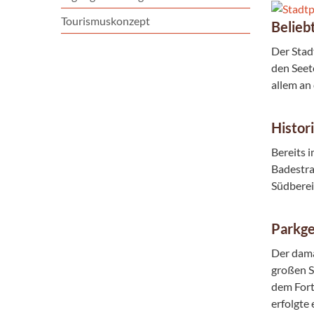
Tourismuskonzept
Belieb
Der Stad
den Seet
allem a
Histor
Bereits 
Badestra
Südbereic
Parkge
Der dama
großen S
dem Fort
erfolgte 