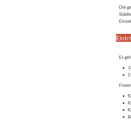
Die g
Städt
Einze
Eintr
Es gel
3
2
Freier
f
f
f
B