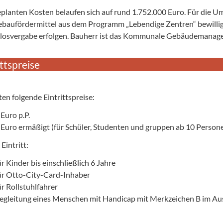
eplanten Kosten belaufen sich auf rund 1.752.000 Euro. Für die 
ebaufördermittel aus dem Programm „Lebendige Zentren“ bewilligt
llosvergabe erfolgen. Bauherr ist das Kommunale Gebäudemana
ittspreise
ten folgende Eintrittspreise:
 Euro p.P.
 Euro ermäßigt (für Schüler, Studenten und gruppen ab 10 Person
 Eintritt:
ür Kinder bis einschließlich 6 Jahre
ür Otto-City-Card-Inhaber
ür Rollstuhlfahrer
egleitung eines Menschen mit Handicap mit Merkzeichen B im Au