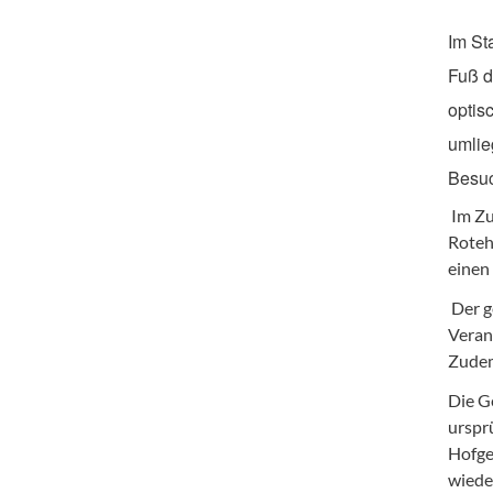
Im St
Fuß d
optis
umlie
Besuc
Im Zu
Roteh
einen
Der g
Veran
Zudem
Die G
urspr
Hofge
wiede