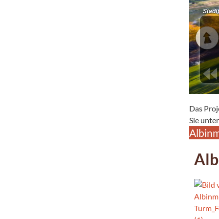
Das Pro
Sie unte
Albinm
Alb