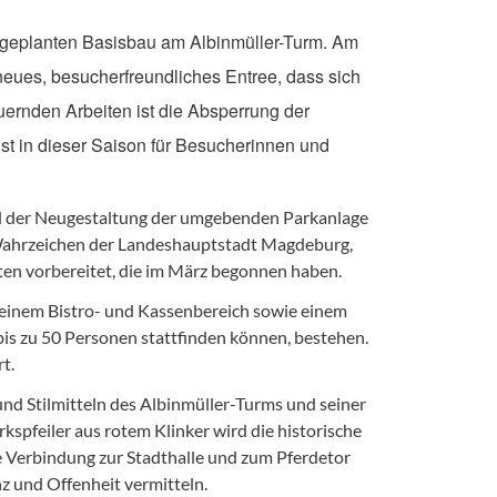
n geplanten Basisbau am Albinmüller-Turm. Am
neues, besucherfreundliches Entree, dass sich
auernden Arbeiten ist die Absperrung der
st in dieser Saison für Besucherinnen und
d der Neugestaltung der umgebenden Parkanlage
 Wahrzeichen der Landeshauptstadt Magdeburg,
n vorbereitet, die im März begonnen haben.
einem Bistro- und Kassenbereich sowie einem
is zu 50 Personen stattfinden können, bestehen.
rt.
und Stilmitteln des Albinmüller-Turms und seiner
pfeiler aus rotem Klinker wird die historische
he Verbindung zur Stadthalle und zum Pferdetor
z und Offenheit vermitteln.