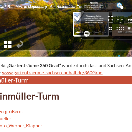
jekt
„Gartenträume 360 Grad“
wurde durch das Land Sachsen-Anha
r:
www.gartentraeume-sachsen-anhalt.de/360Grad
.
üller-Turm
inmüller-Turm