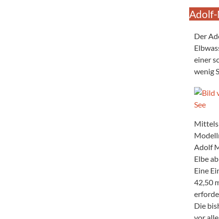
Adolf-
Der Ado
Elbwass
einer s
wenig S
Mittels
Modellr
Adolf M
Elbe ab
Eine Ei
42,50 m
erforde
Die bis
vor al