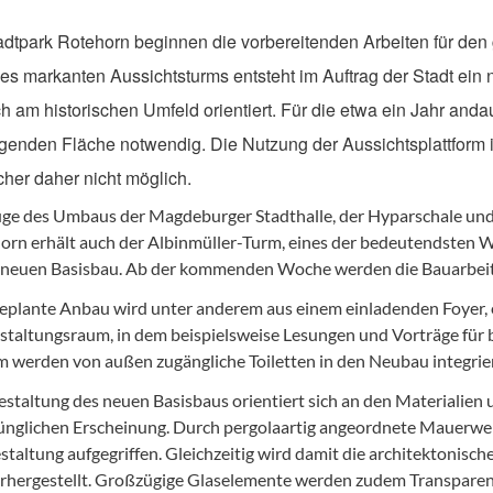
adtpark Rotehorn beginnen die vorbereitenden Arbeiten für de
es markanten Aussichtsturms entsteht im Auftrag der Stadt ein 
ch am historischen Umfeld orientiert. Für die etwa ein Jahr and
genden Fläche notwendig. Die Nutzung der Aussichtsplattform i
her daher nicht möglich.
ge des Umbaus der Magdeburger Stadthalle, der Hyparschale un
orn erhält auch der Albinmüller-Turm, eines der bedeutendsten
 neuen Basisbau. Ab der kommenden Woche werden die Bauarbeite
eplante Anbau wird unter anderem aus einem einladenden Foyer, 
staltungsraum, in dem beispielsweise Lesungen und Vorträge für b
 werden von außen zugängliche Toiletten in den Neubau integrie
estaltung des neuen Basisbaus orientiert sich an den Materialien 
ünglichen Erscheinung. Durch pergolaartig angeordnete Mauerwerks
staltung aufgegriffen. Gleichzeitig wird damit die architektonisc
rhergestellt. Großzügige Glaselemente werden zudem Transparen