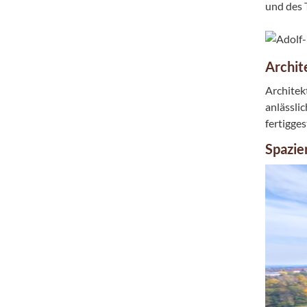
und des 
Archit
Architek
anlässli
fertigge
Spazie