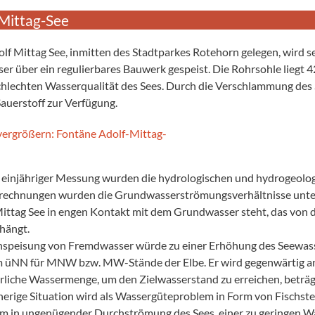
Mittag-See
lf Mittag See, inmitten des Stadtparkes Rotehorn gelegen, wird se
er über ein regulierbares Bauwerk gespeist. Die Rohrsohle liegt 
chlechten Wasserqualität des Sees. Durch die Verschlammung des Se
auerstoff zur Verfügung.
 einjähriger Messung wurden die hydrologischen und hydrogeologi
echnungen wurden die Grundwasserströmungsverhältnisse untersu
ittag See in engen Kontakt mit dem Grundwasser steht, das von
hängt.
nspeisung von Fremdwasser würde zu einer Erhöhung des Seewasse
 üNN für MNW bzw. MW-Stände der Elbe. Er wird gegenwärtig an 
rliche Wassermenge, um den Zielwasserstand zu erreichen, beträgt 
herige Situation wird als Wassergüteproblem in Form von Fischs
lem in ungenügender Durchströmung des Sees, einer zu geringen