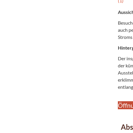
Aussic
Besuche
auch pe
Stroms 
Hinter
Der in
der kün
Ausstel
erklimm
entlang
Öffn
Abs