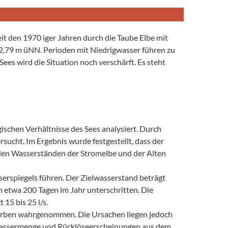
it den 1970 iger Jahren durch die Taube Elbe mit
42,79 m üNN. Perioden mit Niedrigwasser führen zu
es wird die Situation noch verschärft. Es steht
schen Verhältnisse des Sees analysiert. Durch
cht. Im Ergebnis wurde festgestellt, dass der
 den Wasserständen der Stromelbe und der Alten
rspiegels führen. Der Zielwasserstand beträgt
etwa 200 Tagen im Jahr unterschritten. Die
15 bis 25 l/s.
terben wahrgenommen. Die Ursachen liegen jedoch
 Wassermenge und Rücklöseerscheinungen aus dem