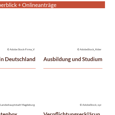
erblick + Onlineanträge
© Adobe Stock-Firma_V
© AdobeStock_Alder
in Deutschland
Ausbildung und Studium
 Landeshauptstadt Magdeburg
© AdobeStock, xyz
tenbox
Verpflichtungserklärun