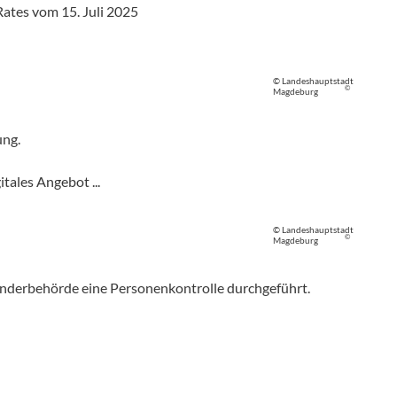
ates vom 15. Juli 2025
© Landeshauptstadt
©
Magdeburg
ung.
tales Angebot ...
© Landeshauptstadt
©
Magdeburg
änderbehörde eine Personenkontrolle durchgeführt.