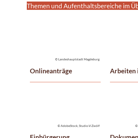
Themen und Aufenthaltsbereiche im Üb
© Landeshauptstadt Magdeburg
Onlineanträge
Arbeiten 
© AdobeStock, Studio-V-Zwölf
©
Einbürgerung
Dokumen