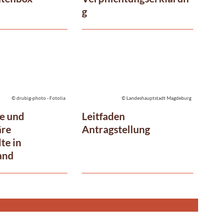
g
© drubig-photo - Fotolia
© Landeshauptstadt Magdeburg
e und
Leitfaden
äre
Antragstellung
te in
and