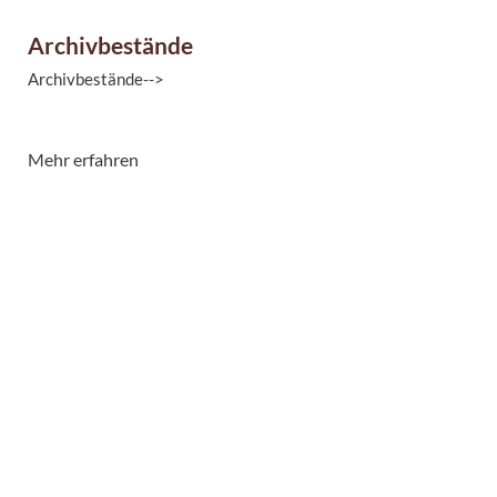
Archivbestände
Archivbestände-->
Mehr erfahren
Das Stadtarchiv Magdeburg verwahrt zurzeit etwa 7.500
laufende Meter an Archiv-, Schrift- und Sammlungsgut.
Nähere Informationen zu den Beständen ...