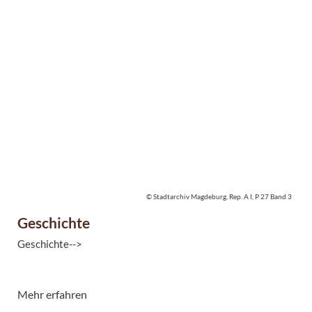
Das Stadtarchiv ist das historische Gedächtnis der
Landeshauptstadt Magdeburg.
Es verwahrt das Schriftgut und die digitalen ...
© Stadtarchiv Magdeburg, Rep. A I, P 27 Band 3
Geschichte
Geschichte-->
Mehr erfahren