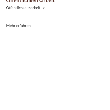
Öffentlichkeitsarbeit
Öffentlichkeitsarbeit-->
Mehr erfahren
Programm der Stadtgeschichtlichen Sommerabende 2026
[PDF-Dokument: 2.5 MB]
Flyer der Freunde des Stadtarchivs Magdeburg e.V. [PDF-
Dokument: 542 ...