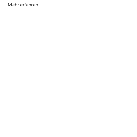
Mehr erfahren
Die Benutzung erfolgt auf der Grundlage der
Benutzungssatzung des Stadtarchivs.
Jeder kann das Archivgut im ...