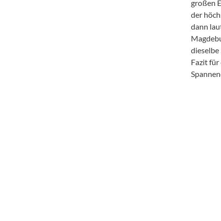
großen E
der höch
dann lau
Magdebur
dieselbe
Fazit für
Spannend