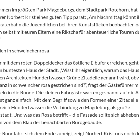
men im größten Park Magdeburgs, dem Stadtpark Rotehorn, hat
rer Norbert Krist einen guten Tipp parat: „Am Nachmittag könnt i
Skaterbahn die Jugendlichen bei ihren Kunststücken beobachten o
ch selbst mit euren Eltern eine Rikscha für abenteuerliche Touren 
“
r mit dem roten Doppeldecker das östliche Elbufer erreichen, geht
m buntesten Haus der Stadt. „Wisst ihr eigentlich, warum das Hau
n Architekten Hundertwasser Grüne Zitadelle genannt wird, obw
nz in schweinchenrosa gestrichen sind?“, fragt der Gästeführer m
ln in die Runde. Die kleinen Fahrgäste warten gespannt auf die 
ist ganz einfach: Mit dem Begriff sowie den Formen einer Zitadelle
reich Hundertwasser die Verbindung zu Magdeburg als große
stadt. Und was das Rosa betrifft – die Fassade sollte sich abheben
en von dem Blau der benachbarten Bürogebäude.
e Rundfahrt sich dem Ende zuneigt, zeigt Norbert Krist uns noch 