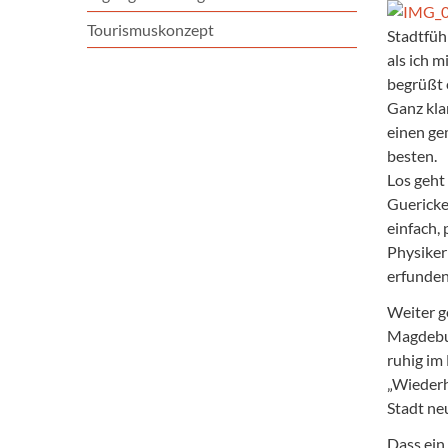
Tourismuskonzept
Stadtfüh
als ich 
begrüßt 
Ganz kla
einen ge
besten.
Los geht
Guericke
einfach,
Physiker
erfunden
Weiter g
Magdebur
ruhig im
„Wieder
Stadt ne
Dass ein