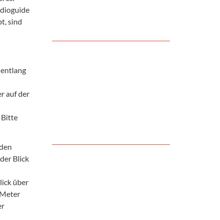
udioguide
t, sind
 entlang
r auf der
Bitte
 den
der Blick
lick über
 Meter
er