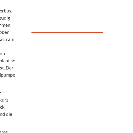
erbus,
eudig
ommen.
 oben
fach am
von
icht so
st. Der
radpumpe
e
kurz
ck.
nd die
eres.