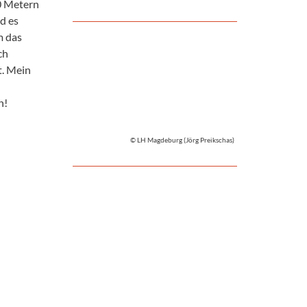
0 Metern
d es
m das
ch
t. Mein
n!
© LH Magdeburg (Jörg Preikschas)