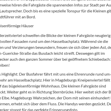
weise hören die Fahrgäste die spannenden Infos zur Stadt per A
Lautsprecher. Doch bis es eine spezielle Tonspur für die Kleinen gib
adtführer mit an Bord.
erzeitviertel schweifen die Blicke der kleinen Fahrgäste neugierig
tvollen Fassaden rund um den Hasselbachplatz. Während sie die
en und Verzierungen bewundern, freuen sie sich über jeden Ast, de
-Guericke-Straße das Busdach leicht streift. Deswegen gilt im
cker auch den ganzen Sommer über bei geöffnetem Schiebedach: 
eiben!
 Highlight: Der Busfahrer fährt mit uns eine Ehrenrunde rund um
kehr am Hasselbachplatz. Hier in Magdeburgs Kneipenviertel fällt 
uf das bügeleisenförmige Wohnhaus. Die kleinen Fahrgäste sind
kt. Weiter geht es in Richtung Sternbrücke. Hier weitet sich der B
te Elbe. Magdeburgs Wahrzeichen, der Dom mit seinen einhundert
rmen, erhebt sich über dem Fluss. Die Handys werden gezückt. D
cker stoppt für das perfekte Erinnerungsfoto.