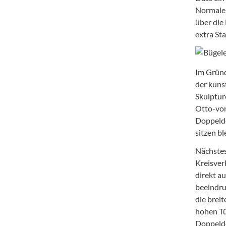
Normaler
über die 
extra St
Im Gründ
der kuns
Skulptur
Otto-von
Doppelde
sitzen bl
Nächstes
Kreisver
direkt a
beeindruc
die brei
hohen Tü
Doppelde