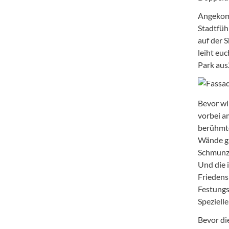
Angekom
Stadtfüh
auf der 
leiht eu
Park aus.
Bevor wi
vorbei a
berühmte
Wände ga
Schmunze
Und die 
Friedens
Festungs
Speziell
Bevor di