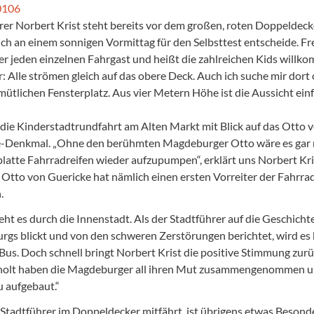
rer Norbert Krist steht bereits vor dem großen, roten Doppeldeck
mich an einem sonnigen Vormittag für den Selbsttest entscheide. Fr
er jeden einzelnen Fahrgast und heißt die zahlreichen Kids willk
r: Alle strömen gleich auf das obere Deck. Auch ich suche mir dort
mütlichen Fensterplatz. Aus vier Metern Höhe ist die Aussicht ein
 die Kinderstadtrundfahrt am Alten Markt mit Blick auf das Otto 
-Denkmal. „Ohne den berühmten Magdeburger Otto wäre es gar n
 platte Fahrradreifen wieder aufzupumpen“, erklärt uns Norbert Kri
 Otto von Guericke hat nämlich einen ersten Vorreiter der Fahr
.
eht es durch die Innenstadt. Als der Stadtführer auf die Geschicht
gs blickt und von den schweren Zerstörungen berichtet, wird es 
 Bus. Doch schnell bringt Norbert Krist die positive Stimmung zurü
holt haben die Magdeburger all ihren Mut zusammengenommen u
u aufgebaut.“
 Stadtführer im Doppeldecker mitfährt, ist übrigens etwas Besond