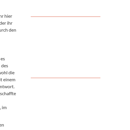
hr hier
der ihr
durch den
 es
s des
ohl die
it einem
Antwort.
 schaffte
, im
den