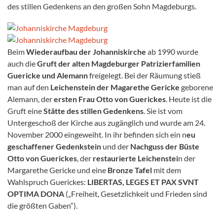
des stillen Gedenkens an den großen Sohn Magdeburgs.
Beim
Wiederaufbau der Johanniskirche
ab 1990 wurde
auch die
Gruft der alten Magdeburger Patrizierfamilien
Guericke und Alemann
freigelegt. Bei der Räumung stieß
man auf den
Leichenstein der Magarethe Gericke
geborene
Alemann, der
ersten Frau Otto von Guerickes
. Heute ist die
Gruft eine
Stätte des stillen Gedenkens
. Sie ist vom
Untergeschoß der Kirche aus zugänglich und wurde am 24.
November 2000 eingeweiht. In ihr befinden sich ein n
eu
geschaffener Gedenkstein
und der
Nachguss der Büste
Otto von Guerickes
, der
restaurierte Leichenstei
n der
Margarethe Gericke und eine
Bronze Tafel
mit dem
Wahlspruch Guerickes:
LIBERTAS, LEGES ET PAX SVNT
OPTIMA DONA
(„Freiheit, Gesetzlichkeit und Frieden sind
die größten Gaben“).