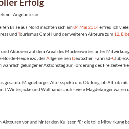
ller Erfolg
lnehmer Angebote an
teifen Brise aus Nord machten sich am
04.Mai 2014
erfreulich vie
ress und
T
ourismus GmbH und der weiteren Akteure zum
12. Elb
n und Aktionen auf dem Areal des Mücken­wirtes unter Mitwirkun
-Börde-Heide e.V. , des
A
llgemeinen
D
eutschen
F
ahrrad-
C
lub e.V
 wahrlich gelungener Aktionstag zur Förderung des Freizeitverke
as gesamte Magdeburger Altersspektrum. Ob Jung, ob Alt, ob mit F
r mit Winterjacke und Wollhandschuh - viele Magdeburger waren d
len Akteuren vor und hinter den Kulissen für die tolle Mitwirkung