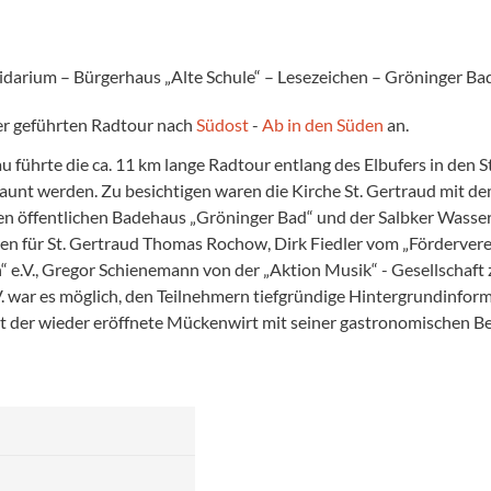
pidarium – Bürgerhaus „Alte Schule“ – Lesezeichen – Gröninger B
er geführten Radtour nach
Südost
-
Ab in den Süden
an.
ührte die ca. 11 km lange Radtour entlang des Elbufers in den St
aunt werden. Zu besichtigen waren die Kirche St. Gertraud mit de
gen öffentlichen Badehaus „Gröninger Bad“ und der Salbker Wasse
en für St. Gertraud Thomas Rochow, Dirk Fiedler vom „Fördervere
 e.V., Gregor Schiene­mann von der „Aktion Musik“ - Gesellschaft 
. war es möglich, den Teilnehmern tief­gründige Hintergrundinfo
t der wieder eröffnete Mückenwirt mit seiner gastro­nomischen 