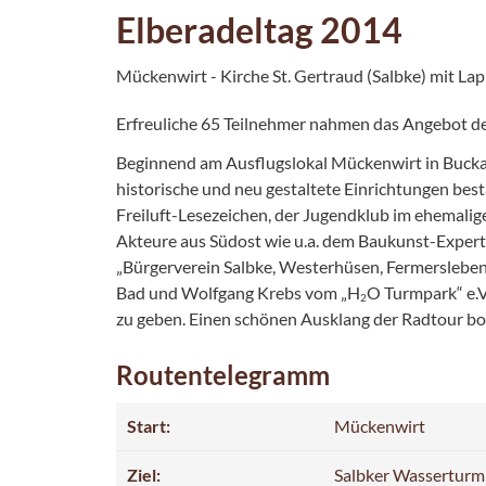
Elberadeltag 2014
Mückenwirt - Kirche St. Gertraud (Salbke) mit La
Erfreuliche 65 Teilnehmer nahmen das Angebot d
Beginnend am Ausflugslokal Mückenwirt in Buckau f
historische und neu gestaltete Einrichtungen best
Freiluft-Lesezeichen, der Jugendklub im ehemali
Akteure aus Südost wie u.a. dem Baukunst-Expert
„Bürgerverein Salbke, Westerhüsen, Fermersleben“
Bad und Wolfgang Krebs vom „H
O Turmpark“ e.V
2
zu geben. Einen schönen Ausklang der Radtour bo
Routentelegramm
Start:
Mückenwirt
Ziel:
Salbker Wasserturm