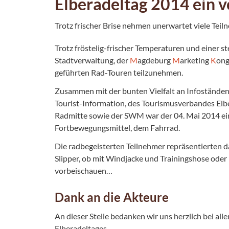
Elberadeltag 2014 ein vo
Trotz frischer Brise nehmen unerwartet viele Tei
Trotz fröstelig-frischer Temperaturen und einer s
Stadtverwaltung, der
M
agdeburg
M
arketing
K
ong
geführten Rad-Touren teilzunehmen.
Zusammen mit der bunten Vielfalt an Infostände
Tourist-Information, des Tourismusverbandes Elbe
Radmitte sowie der SWM war der 04. Mai 2014 ein
Fortbewegungsmittel, dem Fahrrad.
Die radbegeisterten Teilnehmer repräsentierten d
Slipper, ob mit Windjacke und Trainingshose ode
vorbeischauen…
Dank an die Akteure
An dieser Stelle bedanken wir uns herzlich bei al
Elberadeltages.