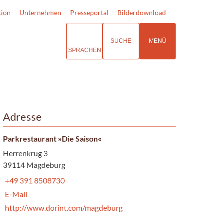
tion
Unternehmen
Presseportal
Bilderdownload
SUCHE
MENÜ
SPRACHEN
Adresse
Parkrestaurant »Die Saison«
Herrenkrug 3
39114 Magdeburg
+49 391 8508730
E-Mail
http://www.dorint.com/magdeburg