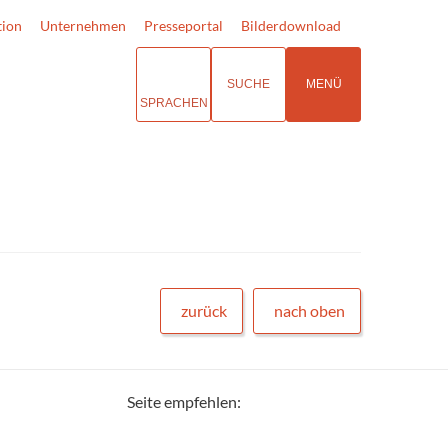
tion
Unternehmen
Presseportal
Bilderdownload
SUCHE
MENÜ
SPRACHEN
zurück
nach oben
Seite empfehlen: