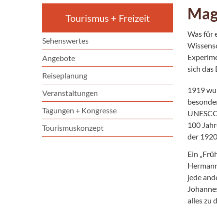
Mag
Tourismus + Freizeit
Was für 
Sehenswertes
Wissensc
Experime
Angebote
sich das
Reiseplanung
1919 wur
Veranstaltungen
besonder
Tagungen + Kongresse
UNESCO-W
100 Jahr
Tourismuskonzept
der 1920
Ein „Frü
Hermann 
jede and
Johannes
alles zu