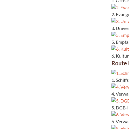
1. Otto-
2. Evang
3. Unive
5. Empf
6. Kultu
Route
1. Schif
4. Verwa
5. DGB-H
6. Verwa