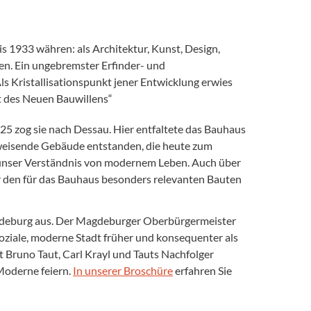
is 1933 währen: als Architektur, Kunst, Design,
n. Ein ungebremster Erfinder- und
ls Kristallisationspunkt jener Entwicklung erwies
t des Neuen Bauwillens“
5 zog sie nach Dessau. Hier entfaltete das Bauhaus
sweisende Gebäude entstanden, die heute zum
unser Verständnis von modernem Leben. Auch über
er den für das Bauhaus besonders relevanten Bauten
agdeburg aus. Der Magdeburger Oberbürgermeister
oziale, moderne Stadt früher und konsequenter als
 Bruno Taut, Carl Krayl und Tauts Nachfolger
Moderne feiern.
In unserer Broschüre
erfahren Sie