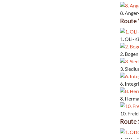
8. Anger
Route
1. OLi-K
2. Bogen
3. Siedl
6. Integ
8. Herma
10. Frei
Route 