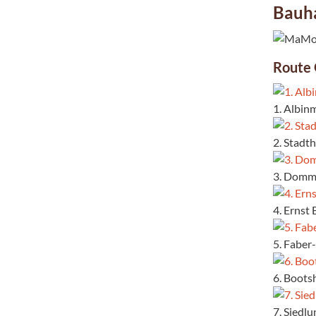
Bauh
Route 
1. Albin
2. Stadt
3. Dommu
4. Ernst
5. Faber
6. Boots
7. Siedl