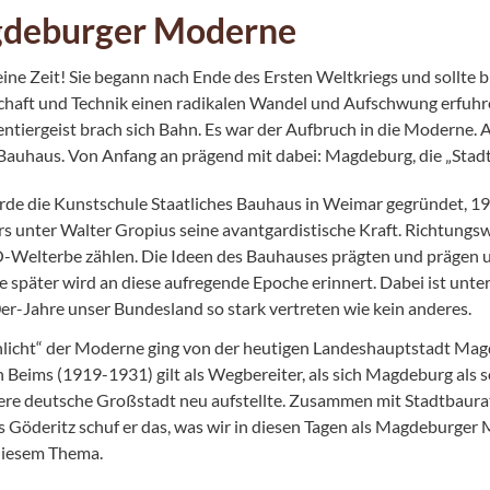
deburger Moderne
eine Zeit! Sie begann nach Ende des Ersten Weltkriegs und sollte b
haft und Technik einen radikalen Wandel und Aufschwung erfuhre
ntiergeist brach sich Bahn. Es war der Aufbruch in die Moderne. A
 Bauhaus. Von Anfang an prägend mit dabei: Magdeburg, die „Stad
de die Kunstschule Staatliches Bauhaus in Weimar gegründet, 192
s unter Walter Gropius seine avantgardistische Kraft. Richtung
elterbe zählen. Die Ideen des Bauhauses prägten und prägen 
e später wird an diese aufregende Epoche erinnert. Dabei ist unt
er-Jahre unser Bundesland so stark vertreten wie kein anderes.
hlicht“ der Moderne ging von der heutigen Landeshauptstadt M
Beims (1919-1931) gilt als Wegbereiter, als sich Magdeburg als s
ere deutsche Großstadt neu aufstellte. Zusammen mit Stadtbaurat
 Göderitz schuf er das, was wir in diesen Tagen als Magdeburger 
 diesem Thema.