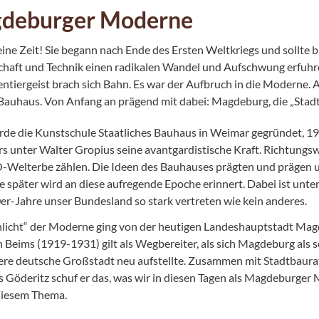
deburger Moderne
eine Zeit! Sie begann nach Ende des Ersten Weltkriegs und sollte b
haft und Technik einen radikalen Wandel und Aufschwung erfuhre
ntiergeist brach sich Bahn. Es war der Aufbruch in die Moderne. A
 Bauhaus. Von Anfang an prägend mit dabei: Magdeburg, die „Stad
de die Kunstschule Staatliches Bauhaus in Weimar gegründet, 192
s unter Walter Gropius seine avantgardistische Kraft. Richtung
elterbe zählen. Die Ideen des Bauhauses prägten und prägen 
e später wird an diese aufregende Epoche erinnert. Dabei ist unt
er-Jahre unser Bundesland so stark vertreten wie kein anderes.
hlicht“ der Moderne ging von der heutigen Landeshauptstadt M
Beims (1919-1931) gilt als Wegbereiter, als sich Magdeburg als s
ere deutsche Großstadt neu aufstellte. Zusammen mit Stadtbaurat
 Göderitz schuf er das, was wir in diesen Tagen als Magdeburger 
 diesem Thema.