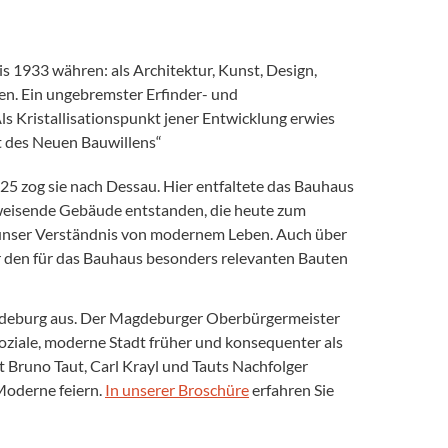
is 1933 währen: als Architektur, Kunst, Design,
n. Ein ungebremster Erfinder- und
ls Kristallisationspunkt jener Entwicklung erwies
t des Neuen Bauwillens“
5 zog sie nach Dessau. Hier entfaltete das Bauhaus
sweisende Gebäude entstanden, die heute zum
unser Verständnis von modernem Leben. Auch über
er den für das Bauhaus besonders relevanten Bauten
agdeburg aus. Der Magdeburger Oberbürgermeister
oziale, moderne Stadt früher und konsequenter als
 Bruno Taut, Carl Krayl und Tauts Nachfolger
Moderne feiern.
In unserer Broschüre
erfahren Sie