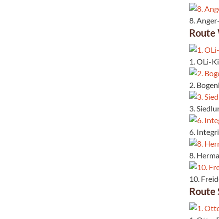
8. Anger
Route
1. OLi-K
2. Bogen
3. Siedl
6. Integ
8. Herma
10. Frei
Route 