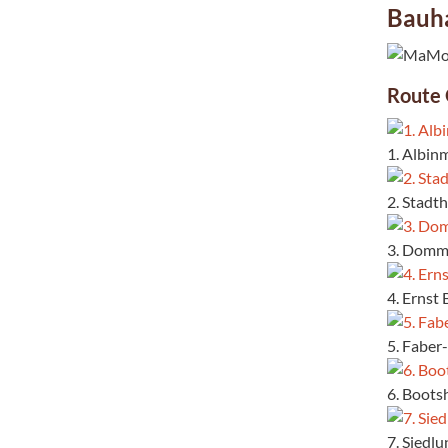
Bauh
Route 
1. Albin
2. Stadt
3. Dommu
4. Ernst
5. Faber
6. Boots
7. Siedl