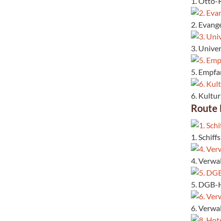
1. Otto-
2. Evang
3. Unive
5. Empf
6. Kultu
Route
1. Schif
4. Verwa
5. DGB-H
6. Verwa