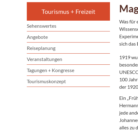
Mag
Tourismus + Freizeit
Was für 
Sehenswertes
Wissensc
Experime
Angebote
sich das
Reiseplanung
1919 wur
Veranstaltungen
besonder
Tagungen + Kongresse
UNESCO-W
100 Jahr
Tourismuskonzept
der 1920
Ein „Frü
Hermann 
jede and
Johannes
alles zu