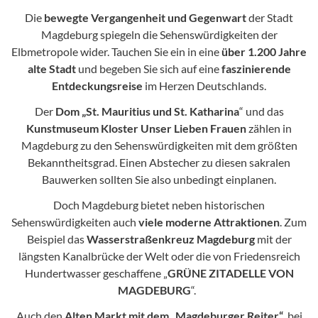
Die
bewegte Vergangenheit und Gegenwart
der Stadt
Magdeburg spiegeln die Sehenswürdigkeiten der
Elbmetropole wider. Tauchen Sie ein in eine
über 1.200 Jahre
alte Stadt
und begeben Sie sich auf eine
faszinierende
Entdeckungsreise
im Herzen Deutschlands.
Der
Dom „St. Mauritius und St. Katharina
“ und das
Kunstmuseum Kloster Unser Lieben Frauen
zählen in
Magdeburg zu den Sehenswürdigkeiten mit dem größten
Bekanntheitsgrad. Einen Abstecher zu diesen sakralen
Bauwerken sollten Sie also unbedingt einplanen.
Doch Magdeburg bietet neben historischen
Sehenswürdigkeiten auch
viele moderne Attraktionen
. Zum
Beispiel das
Wasserstraßenkreuz Magdeburg
mit der
längsten Kanalbrücke der Welt oder die von Friedensreich
Hundertwasser geschaffene „
GRÜNE ZITADELLE VON
MAGDEBURG
“.
Auch den
Alten Markt mit dem „Magdeburger Reiter“
, bei