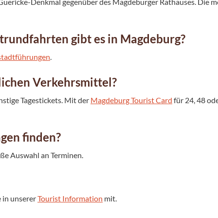
-Guericke-Denkmal gegenüber des Magdeburger Rathauses. Die me
rundfahrten gibt es in Magdeburg?
stadtführungen
.
tlichen Verkehrsmittel?
stige Tagestickets. Mit der
Magdeburg Tourist Card
für 24, 48 od
ngen finden?
roße Auswahl an Terminen.
 in unserer
Tourist Information
mit.