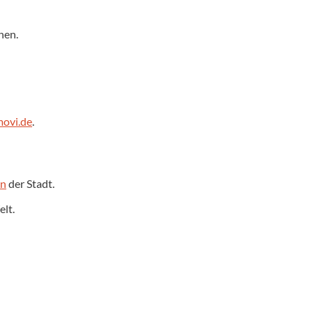
nen.
ovi.de
.
en
der Stadt.
lt.