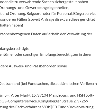
der die zu verwahrende Sachen sichergestellt haben
e Ordnungs- und Gewerbeangelegenheiten,
it und Ordnung, Beigeordneter für Personal, Bürgerservice
nderen Fällen (soweit Anfrage direkt an diese gerichtet
ehalten haben)
ersonenbezogenen Daten außerhalb der Verwaltung der
mpfangsberechtigte
igentümer oder sonstigen Empfangsberechtigten in deren
ndere Ausweis- und Passbehörden sowie
eutschland (bei Fundsachen, die ausländischen Verlierern
mbH, Alter Markt 15, 39104 Magdeburg, und HSH Soft-
 GS-Computerservice, Königsberger Straße 2, 37269
Nutzung des Fachverfahrens VOIS|FB Fundbüroverwaltung