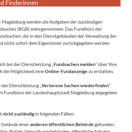
nd Finderinnen
t Magdeburg werden die Aufgaben der zuständigen
setzbuches (BGB) wahrgenommen. Das Fundbüro der
undsachen, die in den Dienstgebäuden der Verwaltung der
 nicht sofort dem Eigentümer zurückgegeben werden
ch bei der Dienstleistung „
Fundsachen melden
“ über Ihre
h die Möglichkeit eine
Online-Fundanzeige
zu erstatten.
 der Dienstleistung „
Verlorene Sachen wiederfinden
“
he im Fundbüro der Landeshauptstadt Magdeburg abgegeben
st
nicht zuständig
in folgenden Fällen:
 Gelände einer
anderen öffentlichen Behörde
gefunden.
hte, Polizei, Verwaltungsbehörden, öffentliche Schulen,