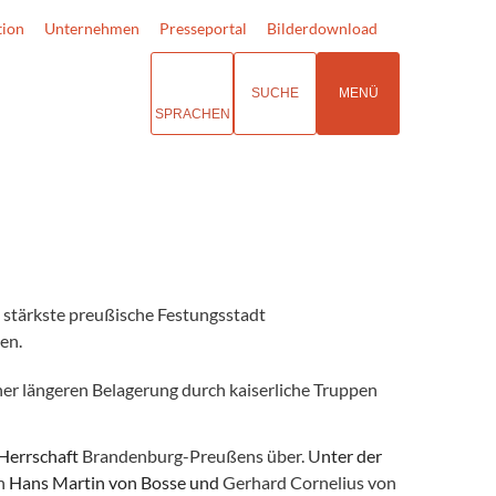
tion
Unternehmen
Presseportal
Bilderdownload
SUCHE
MENÜ
SPRACHEN
 stärkste preußische Festungsstadt
en.
ner längeren Belagerung durch kaiserliche Truppen
Herrschaft
Brandenburg-Preußens über. U
nter der
rn
Hans Martin von Bosse und
Gerhard Cornelius von