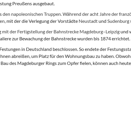
estung Preußens ausgebaut.
os den napoleonischen Truppen. Während der acht Jahre der fran
gen
, mit der die Verlegung der Vorstädte
Neustadt
und
Sudenburg
 mit der Fertigstellung der Bahnstrecke Magdeburg–Leipzig
und w
avaliere zur Bewachung der Bahnstrecke wurden bis 1874 errichtet.
Festungen in Deutschland beschlossen. So endete der Festungsst
von ihnen abreißen, um Platz für den Wohnungsbau zu haben. Obwo
 Bau des Magdeburger Rings zum Opfer fielen, können auch heute