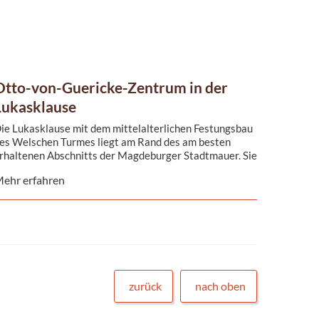
Otto-von-Guericke-Zentrum in der
Lukasklause
ie Lukasklause mit dem mittelalterlichen Festungsbau
es Welschen Turmes liegt am Rand des am besten
rhaltenen Abschnitts der Magdeburger Stadtmauer. Sie
eherbergt seit 1995 das Otto-von-Guericke-Zentrum.
ehr erfahren
zurück
nach oben