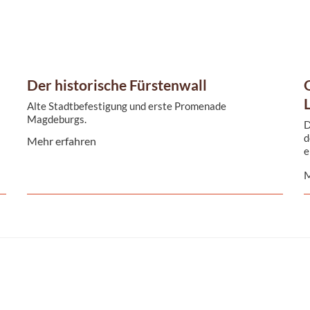
Der historische Fürstenwall
Alte Stadtbefestigung und erste Promenade
Magdeburgs.
D
d
Mehr erfahren
e
b
M