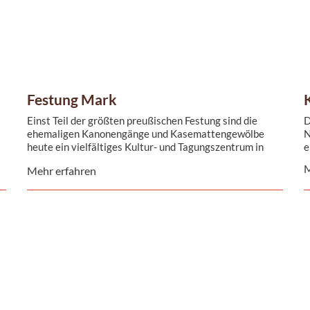
Festung Mark
Einst Teil der größten preußischen Festung sind die
D
ehemaligen Kanonengänge und Kasemattengewölbe
N
heute ein vielfältiges Kultur- und Tagungszentrum in
e
unmittelbarer Nähe der Elbe und direkt im Herzen der
M
Mehr erfahren
Magdeburger Innenstadt.