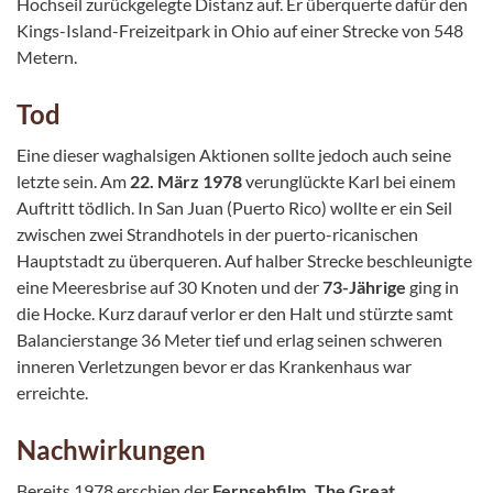
Hochseil zurückgelegte Distanz auf. Er überquerte dafür den
Kings-Island-Freizeitpark in Ohio auf einer Strecke von 548
Metern.
Tod
Eine dieser waghalsigen Aktionen sollte jedoch auch seine
letzte sein. Am
22. März 1978
verunglückte Karl bei einem
Auftritt tödlich. In San Juan (Puerto Rico) wollte er ein Seil
zwischen zwei Strandhotels in der puerto-ricanischen
Hauptstadt zu überqueren. Auf halber Strecke beschleunigte
eine Meeresbrise auf 30 Knoten und der
73-Jährige
ging in
die Hocke. Kurz darauf verlor er den Halt und stürzte samt
Balancierstange 36 Meter tief und erlag seinen schweren
inneren Verletzungen bevor er das Krankenhaus war
erreichte.
Nachwirkungen
Bereits 1978 erschien der
Fernsehfilm „The Great