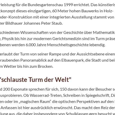
leistung für die Bundesgartenschau 1999 errichtet. Das künstleri
onzept dieses einzigartigen, 60 Meter hohen Bauwerks in Holz-
der-Konstruktion mit einer integrierten Ausstellung stammt vo
er Bildhauer Johannes Peter Staub.
rschiedenen Wissenschaften von der Geschichte über Mathematik
 Physik bis hin zur modernen Gerichtsmedizin sind im Turm präse
Ebenen werden 6.000 Jahre Menschheitsgeschichte lebendig.
erlaubt der Turm von seiner Rampe und der Aussichtsebene einen
raubenden Panoramablick auf den Elbauenpark, die Stadt und bei
m Wetter bis hin zum Brocken.
"schlauste Turm der Welt"
d 200 Exponate sprechen für sich, 150 davon kann der Besucher 
ausprobieren. Ob Wasserrad-Treten, Schreiben in Spiegelschrift, D
n oder im „magischen Raum“ die optischen Perspektiven auf den
: Anfassen ist hier ausdrücklich erwünscht. Das macht den Reiz der
lung aus, die daher insbesondere von Schulklassen gern besucht w