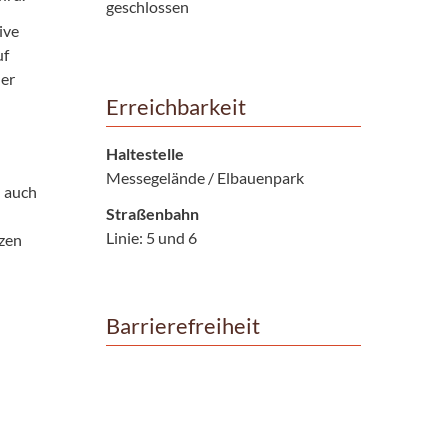
geschlossen
ive
uf
der
Erreichbarkeit
Haltestelle
Messegelände / Elbauenpark
n auch
Straßenbahn
Linie: 5 und 6
nzen
Barrierefreiheit