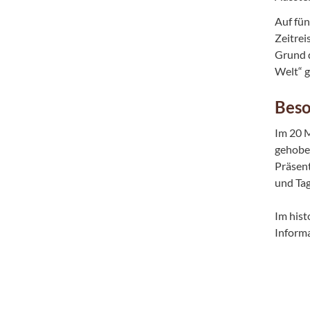
Auf fün
Zeitrei
Grund d
Welt“ 
Beso
Im 20 M
gehobe
Präsent
und Ta
Im hist
Informa