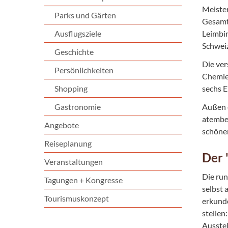
Meister
Parks und Gärten
Gesamtk
Ausflugsziele
Leimbin
Schweiz
Geschichte
Die ve
Persönlichkeiten
Chemie,
Shopping
sechs 
Gastronomie
Außen 
atembe
Angebote
schöne
Reiseplanung
Der 
Veranstaltungen
Die run
Tagungen + Kongresse
selbst 
Tourismuskonzept
erkunde
stellen
Ausstel