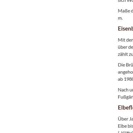
Maße de
m.
Eisen
Mit de
über de
zählt z
Die Brü
angehob
ab 1980
Nach um
Fußgän
Elbef
Über J
Elbe bi
(„Klift