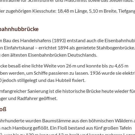
r zugehörigen Kiesschute: 18,48 m Länge, 5,10 m Breite, Tiefgan
bahnhubbrücke
m Bau des Handelshafens (1893) entstand auch die Eisenbahnhu
n Einfahrtskanal – errichtet 1894 als genietete Stahlbogenbrücke.
u den ältesten Eisenbahnbrücken Deutschlands.
cke besaß eine lichte Weite von 26 m und konnte bis zu 4,65 m
en werden, um Schiffe passieren zu lassen. 1936 wurde sie elektrif
 jedoch stillgelegt und das Hubteil fixiert.
fangreicher Sanierung ist die historische Brücke heute wieder fü
ger und Radfahrer geöffnet.
loß
ahrhunderte wurden Baumstämme aus den böhmischen Wäldern a
s nach Hamburg geflößt. Ein Floß bestand aus fünf großen Tafeln
e“), war bis zu 130 m lang und 13 m breit und konnte mehrere Lage