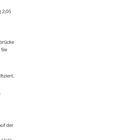
g 2,05
bbrücke
 Sie
iziert,
r
uf der
n Holz