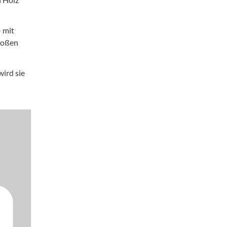
 mit
großen
ird sie