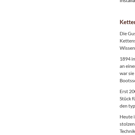
Install
Kette
Die Gus
Ketten
Wissen
1894 in
an eine
war sie
Bootssc
Erst 20
Stück f
den typ
Heute i
stolzen
Technik