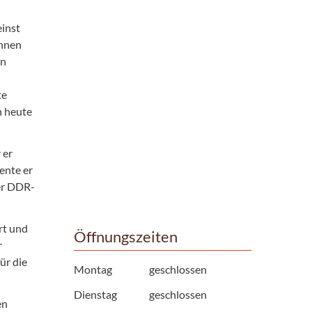
einst
onnen
en
te
h heute
 er
ente er
er DDR-
rt und
Öffnungszeiten
r
ür die
Montag
geschlossen
Dienstag
geschlossen
en