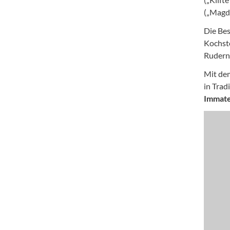
(„Magd
Die Bes
Kochste
Rudern 
Mit dem
in Trad
Immate