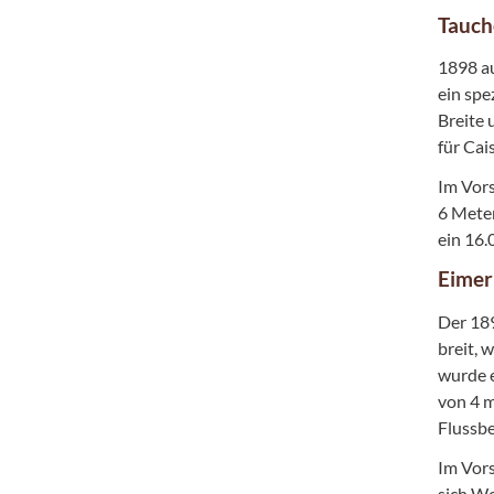
Tauch
1898 au
ein spe
Breite 
für Cai
Im Vors
6 Meter
ein 16.
Eimer
Der 18
breit, 
wurde e
von 4 m
Flussbe
Im Vors
sich Wo