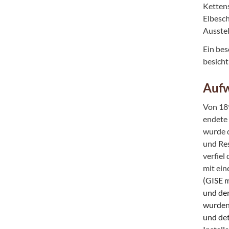
Ketten
Elbesch
Ausste
Ein bes
besicht
Aufw
Von 189
endete 
wurde d
und Res
verfiel
mit ei
(GISE 
und der
wurden 
und det