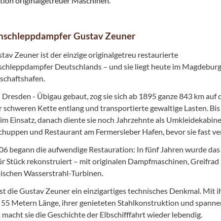
ation originalgetreuer Maschinen.
nschleppdampfer Gustav Zeuner
tav Zeuner ist der einzige originalgetreu restaurierte
schleppdampfer Deutschlands – und sie liegt heute im Magdebur
schaftshafen.
 Dresden - Übigau gebaut, zog sie sich ab 1895 ganze 843 km auf 
r schweren Kette entlang und transportierte gewaltige Lasten. Bi
 im Einsatz, danach diente sie noch Jahrzehnte als Umkleidekabine
huppen und Restaurant am Fermersleber Hafen, bevor sie fast verf
06 begann die aufwendige Restauration: In fünf Jahren wurde das 
ür Stück rekonstruiert – mit originalen Dampfmaschinen, Greifrad
ischen Wasserstrahl-Turbinen.
st die Gustav Zeuner ein einzigartiges technisches Denkmal. Mit i
 55 Metern Länge, ihrer genieteten Stahlkonstruktion und spann
 macht sie die Geschichte der Elbschifffahrt wieder lebendig.