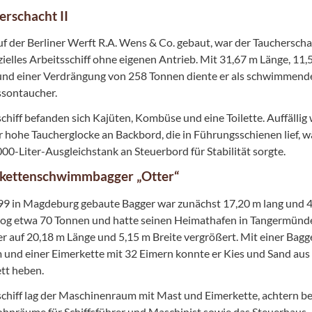
erschacht II
f der Berliner Werft R.A. Wens & Co. gebaut, war der Taucherscha
zielles Arbeitsschiff ohne eigenen Antrieb. Mit 31,67 m Länge, 11,
und einer Verdrängung von 258 Tonnen diente er als schwimmend
ssontaucher.
chiff befanden sich Kajüten, Kombüse und eine Toilette. Auffällig 
 hohe Taucherglocke an Backbord, die in Führungsschienen lief, 
000-Liter-Ausgleichstank an Steuerbord für Stabilität sorgte.
kettenschwimmbagger „Otter“
99 in Magdeburg gebaute Bagger war zunächst 17,20 m lang und 
wog etwa 70 Tonnen und hatte seinen Heimathafen in Tangermünd
r auf 20,18 m Länge und 5,15 m Breite vergrößert. Mit einer Bagg
 und einer Eimerkette mit 32 Eimern konnte er Kies und Sand au
tt heben.
chiff lag der Maschinenraum mit Mast und Eimerkette, achtern b
hnräume für Schiffsführer und Maschinist sowie das Steuerhaus.