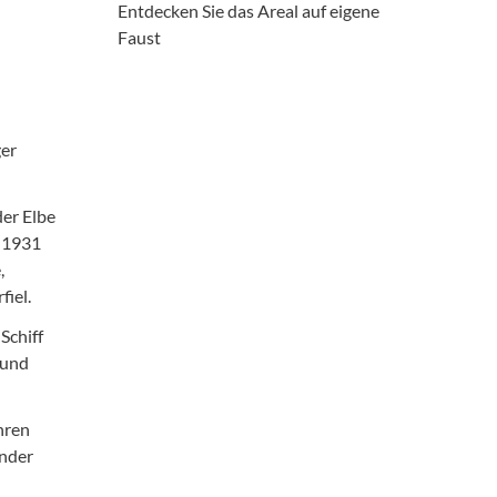
Entdecken Sie das Areal auf eigene
Faust
ger
der Elbe
s 1931
,
iel.
Schiff
 und
hren
ender