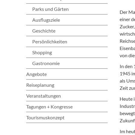
Parks und Gärten
Der Mag
einer d
Ausflugsziele
Zucker,
Geschichte
wirtsch
Reichse
Persönlichkeiten
Eisenba
Shopping
von die
Gastronomie
In den 
1945 im
Angebote
als Ums
Reiseplanung
Zeit zu
Veranstaltungen
Heute i
Industr
Tagungen + Kongresse
bewegte
Tourismuskonzept
Zukunft
Im heut