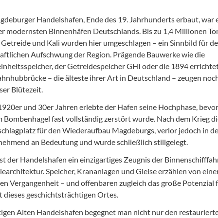
deburger Handelshafen, Ende des 19. Jahrhunderts erbaut, war 
er modernsten Binnenhäfen Deutschlands. Bis zu 1,4 Millionen T
 Getreide und Kali wurden hier umgeschlagen – ein Sinnbild für d
aftlichen Aufschwung der Region. Prägende Bauwerke wie die
inheitsspeicher, der Getreidespeicher GHI oder die 1894 errichte
hnhubbrücke – die älteste ihrer Art in Deutschland – zeugen noc
ser Blütezeit.
1920er und 30er Jahren erlebte der Hafen seine Hochphase, bevor
 Bombenhagel fast vollständig zerstört wurde. Nach dem Krieg di
chlagplatz für den Wiederaufbau Magdeburgs, verlor jedoch in d
nehmend an Bedeutung und wurde schließlich stillgelegt.
st der Handelshafen ein einzigartiges Zeugnis der Binnenschifffah
iearchitektur. Speicher, Krananlagen und Gleise erzählen von eine
n Vergangenheit – und offenbaren zugleich das große Potenzial f
 dieses geschichtsträchtigen Ortes.
igen Alten Handelshafen begegnet man nicht nur den restauriert