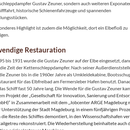
schleppdampfer Gustav Zeuner, sondern auch weiteren Exponate
ifffahrt, historische Schienenfahrzeuge und spannenden
llungsstücken.
onderes Highlight ist zudem die Möglichkeit, dort ein Elbefloß zu
igen.
endige Restauration
5 bis 1931 wurde die Gustav Zeuner auf der Elbe eingesetzt, dan
die Zeit der Kettenschleppdampfer. Nach seiner Außerdienststel
ie Zeuner bis in die 1960er Jahre als Umkleidekabine, Bootssch
taurant für das Elbfreibad am Fermersleber Hafen benutzt. Dana
 das Schiff fast 50 Jahre lang. Die Wende für die Gustav Zeuner k
nem
Projekt der „Gesellschaft für Innovation, Sanierung und Entso
mbH)“ in Zusammenarbeit mit dem „Jobcenter ARGE Magdeburg
 Unterstützung der Stadt Magdeburg. in einem fünfjährigen Proz
die Reste des Schiffes demontiert, in den Wissenschaftshafen ve
ailgetreu rekonstruiert. Die Wiederherstellung beinhaltete auch 