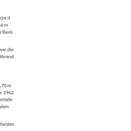
cht II
56 m
e Basis
war die
während
4,70 m
e. 1962
ertiefe
s dem
efanden