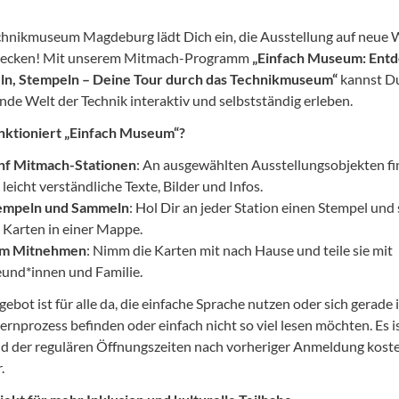
chnikmuseum Magdeburg lädt Dich ein, die Ausstellung auf neue 
decken! Mit unserem Mitmach-Programm
„Einfach Museum: Entd
n, Stempeln – Deine Tour durch das Technikmuseum“
kannst Du
de Welt der Technik interaktiv und selbstständig erleben.
nktioniert „Einfach Museum“?
nf Mitmach-Stationen
: An ausgewählten Ausstellungsobjekten fi
leicht verständliche Texte, Bilder und Infos.
empeln und Sammeln
: Hol Dir an jeder Station einen Stempel un
 Karten in einer Mappe.
m Mitnehmen
: Nimm die Karten mit nach Hause und teile sie mit
eund*innen und Familie.
ebot ist für alle da, die einfache Sprache nutzen oder sich gerade 
ernprozess befinden oder einfach nicht so viel lesen möchten. Es i
d der regulären Öffnungszeiten nach vorheriger Anmeldung koste
.