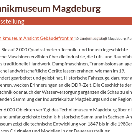
hnikmuseum Magdeburg
sstellung
© Landeshauptstadt Magdeburg, R
 Sie auf 2.000 Quadratmetern Technik- und Industriegeschichte.
che Maschinen erzählen über die Industrie, die Luft- und Raumfah
as traditionelle Handwerk. Dampfmaschinen, Transmissionsanlage
sche landwirtschaftliche Geräte lassen erahnen, wie man im 19.
dert gearbeitet und gelebt hat. Historische Fahrzeuge, darunter 
ehren, wecken Erinnerungen an die DDR-Zeit. Die Geschichte der
chnik oder auch der Wasserversorgung ergänzen die Schau zu ein
enden Sammlung der Industriekultur Magdeburgs und der Region
er 6.000 Objekten verfügt das Technikmuseum Magdeburg über di
und umfangreichste technik-historische Sammlung in Sachsen-An
eum zeigt die technische Entwicklung von 1847 bis in die 1980er
von Originalen und Modellen in der Dauerausstellung.