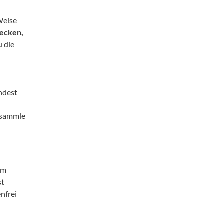
Weise
ecken,
 die
ndest
d sammle
im
st
nfrei