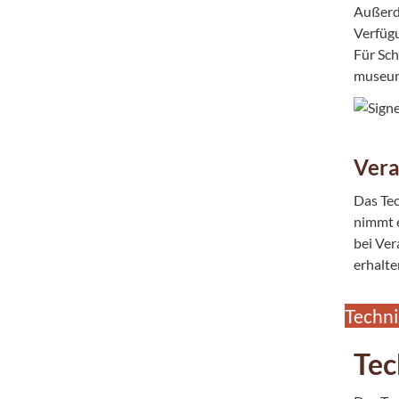
Außerd
Verfüg
Für Sch
museum
Vera
Das Tec
nimmt e
bei Ve
erhalte
Techn
Tec