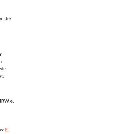
n die
r
ür
wie
t,
NRW e.
ns:
E-