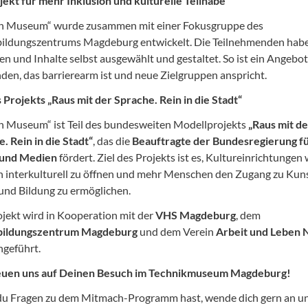
jekt für mehr Inklusion und kulturelle Teilhabe
ch Museum“ wurde zusammen mit einer Fokusgruppe des
ildungszentrums Magdeburg entwickelt. Die Teilnehmenden habe
en und Inhalte selbst ausgewählt und gestaltet. So ist ein Angebot
den, das barrierearm ist und neue Zielgruppen anspricht.
s Projekts „Raus mit der Sprache. Rein in die Stadt“
h Museum“ ist Teil des bundesweiten Modellprojekts
„Raus mit de
. Rein in die Stadt“
, das die
Beauftragte der Bundesregierung f
 und Medien
fördert. Ziel des Projekts ist es, Kultureinrichtungen 
 interkulturell zu öffnen und mehr Menschen den Zugang zu Kuns
und Bildung zu ermöglichen.
jekt wird in Kooperation mit der
VHS Magdeburg
, dem
ildungszentrum Magdeburg
und dem Verein
Arbeit und Leben 
geführt.
euen uns auf Deinen Besuch im Technikmuseum Magdeburg!
u Fragen zu dem Mitmach-Programm hast, wende dich gern an u