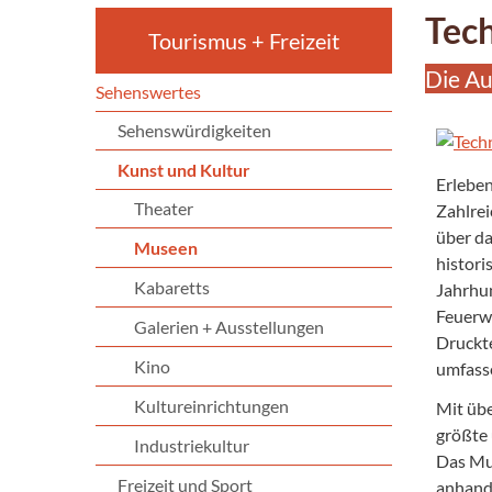
Tec
Tourismus + Freizeit
Die Au
Sehenswertes
Sehenswürdigkeiten
Kunst und Kultur
Erleben
Theater
Zahlrei
über d
Museen
histori
Kabaretts
Jahrhun
Feuerw
Galerien + Ausstellungen
Druckte
Kino
umfass
Kultureinrichtungen
Mit üb
größte 
Industriekultur
Das Mus
Freizeit und Sport
anhand 