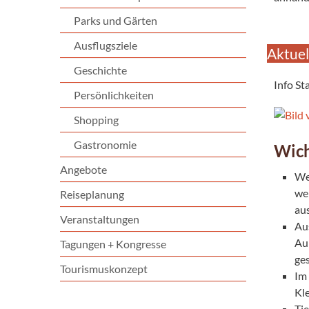
Parks und Gärten
Ausflugsziele
Aktuel
Geschichte
Info St
Persönlichkeiten
Shopping
Gastronomie
Wich
Angebote
We
we
Reiseplanung
au
Veranstaltungen
Au
Au
Tagungen + Kongresse
ges
Tourismuskonzept
Im
Kl
Ti