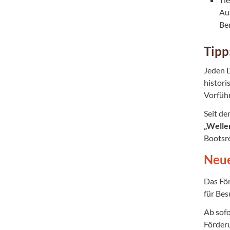
Au
Be
Tipp
Jeden D
histori
Vorfüh
Seit d
„Welle
Bootsr
Neue
Das Fö
für Be
Ab sof
Förderu