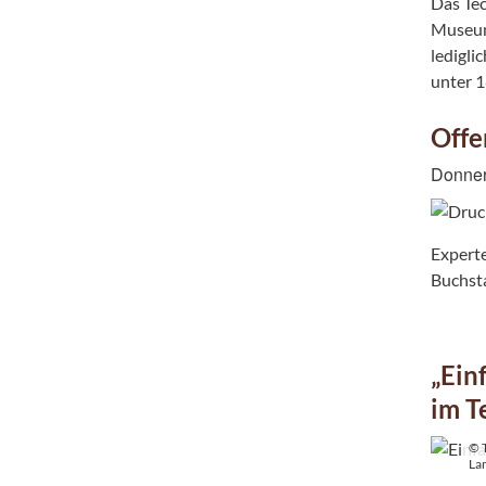
Das Tec
Museum 
ledigli
unter 1
Offe
Donner
Experte
Buchsta
„Ein
im 
© 
La