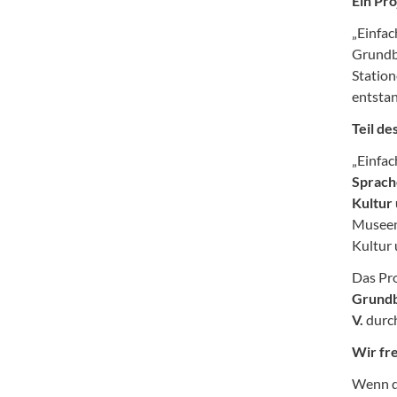
Ein Pro
„Einfa
Grundb
Station
entstan
Teil de
„Einfac
Sprache
Kultur
Museen
Kultur 
Das Pro
Grundb
V.
durch
Wir fr
Wenn d