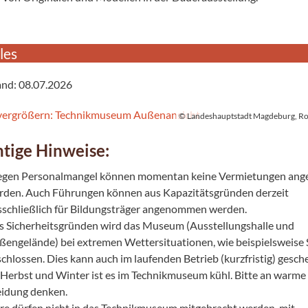
les
and: 08.07.2026
© Landeshauptstadt Magdeburg, R
tige Hinweise:
gen Personalmangel können momentan keine Vermietungen ang
rden. Auch Führungen können aus Kapazitätsgründen derzeit
sschließlich für Bildungsträger angenommen werden.
s Sicherheitsgründen wird das Museum (Ausstellungshalle und
ßengelände) bei extremen Wettersituationen, wie beispielsweise 
chlossen. Dies kann auch im laufenden Betrieb (kurzfristig) gesch
 Herbst und Winter ist es im Technikmuseum kühl. Bitte an warme
eidung denken.
ere dürfen nicht in das Technikmuseum mitgebracht werden, mit