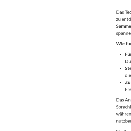
Das Te
zu ent
Sammel
spannen
Wie fu
Fü
Du 
St
die
Zu
Fr
Das Ang
Sprachl
währen
nutzbar