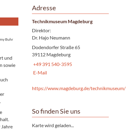
Adresse
Technikmuseum Magdeburg
Direktor:
Dr. Hajo Neumann
omy Buhr
Dodendorfer Straße 65
39112 Magdeburg
rt und
+49 391 540-3595
n sowie
E-Mail
auch
https://www.magdeburg.de/technikmuseum/
er
.
So finden Sie uns
e
halt.
Karte wird geladen...
 Jahre