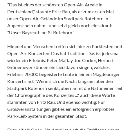
"Das ist eines der schönsten Open-Air-Areale in
Deutschland," staunte Fritz Rau, als er zum ersten Mal
unser Open-Air-Gelände im Stadtpark Rotehorn in
Augenschein nahm - und setzt gleich noch eins drauf:
"Unser Bayreuth heißt Rotehorn."
Himmel und Menschen treffen sich hier zu Parkfesten und
Open-Air-Konzerten. Das hat Tradition. Das ist jedesmal
wieder ein Erlebnis. Peter Maffay, Joe Cocker, Herbert
Grönemeyer können ein Lied davon singen, welches
Erlebnis 20.000 begeisterte Leute in einem Magdeburger
Konzert sind. "Wenn sich die Nacht langsam über den
Stadtpark Rotehorn senkt, übernimmt die Natur einen Teil
der Choreographie des Konzertes ...", auch diese Worte
stammten von Fritz Rau. Und ebenso wichtig: Für
Großveranstaltungen gibt es ein erfolgreich erprobtes
Park-Leit-System in der gesamten Stadt.
Exquisit als Open-Air-Areal ist auch die Freifläche neben