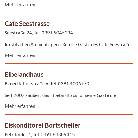
Mehr erfahren
zum Relaxen und Wohlfühlen ein. Lassen Sie sich verwöhnen mit
leckeren Cocktails, coolen Longdrinks, erfrischenden Säften
sowie Wellnesssnacks und Eis.
Cafe Seestrasse
Seestraße 24, Tel. 0391 5045234
Im stilvollen Ambiente genießen die Gäste des Café Seestraße
hochwertige Kaffeehausspezialitäten mit schonend gebrühtem
Mehr erfahren
Kaffee hauseigener Röstung, hochwertigen Tees, selbst
gebackenen Kuchen und erlesenen Weinen.
Elbelandhaus
Benediktinerstraße 6, Tel. 0391 4006770
Seit 2007 zaubert das Elbelandhaus für seine Gäste die
köstlichsten Gerichte. Von Pasta über Fisch bis hin zum Wild -
Mehr erfahren
das Elbelandhaus bietet für jeden Geschmack etwas. Ergänzt
wir der Genuss durch ein traumhaftes Panoama. Selbst
eingefleischte Magdeburger meinen, von hier habe man einen
Eiskonditorei Bortscheller
der schönsten Blicke auf die Stadt.
Petriförder 1, Tel. 0391 83809415