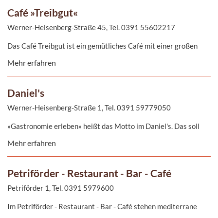
wird. Der angebaute Wintergarten sowie die Sommerterrasse
Café »Treibgut«
wurden im gleichen idyllischen Stil gehalten.
Werner-Heisenberg-Straße 45, Tel. 0391 55602217
Das Café Treibgut ist ein gemütliches Café mit einer großen
sonnigen Terrasse im Grünen, umgeben von restaurierten
Mehr erfahren
Schiffen und alten Speichern.
Daniel's
Werner-Heisenberg-Straße 1, Tel. 0391 59779050
»Gastronomie erleben» heißt das Motto im Daniel's. Das soll
hier auf einzigartige Weise nahe gebracht werden. Das Auge
Mehr erfahren
isst ja bekanntlich mit und das gilt im Wissenschaftshafen nicht
nur für die Speisen und Getränke, sondern auch das Ambiente
lässt keine Wünsche offen. Vergessen Sie den Alltag, lassen Sie
Petriförder - Restaurant - Bar - Café
sich vom Service verwöhnen und fühlen Sie sich einfach nur wohl
mit direktem Blick auf die Elbe.
Petriförder 1, Tel. 0391 5979600
Im Petriförder - Restaurant - Bar - Café stehen mediterrane
Spezialitäten, aber auch die maritime regionale Küche nach