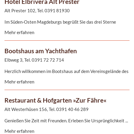
Hotel Elbrivera Alt Prester
Alt Prester 102, Tel. 0391 81930
Im Süden-Osten Magdeburgs begrüßt Sie das drei Sterne
Superior Hotel ElbRivera Alt Prester. Inmitten der Elbauen,
Mehr erfahren
direkt am Elberadweg gelegen, bietet Ihnen das Hotel eine
einmalige Lage.
Bootshaus am Yachthafen
Elbweg 3, Tel. 0391 72 72 714
Herzlich willkommen im Bootshaus auf dem Vereinsgelände des
Wassersportverein Buckau-Fermesleben. In den Elbauen der
Mehr erfahren
Landeshaupstadt Magdeburg. Nahe der urbanen Siedlung der
Stadt Magdeburg liegt das Bootshaus mitten im Grünen.
Restaurant & Hofgarten »Zur Fähre«
Alt Westerhüsen 156, Tel. 0391 40 46 289
Genießen Sie Zeit mit Freunden. Erleben Sie Ursprünglichkeit ...
und gute Küche
Mehr erfahren