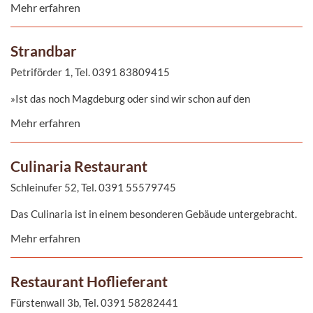
Mehr erfahren
originalen Rezepten im Mittelpunkt. Auserlesene Weine aus
internationalen Weinanbau-gebieten, wie auch eine gemütliche
Tasse Kaffee runden die Kreationen der Küche ab.
Strandbar
Petriförder 1, Tel. 0391 83809415
»Ist das noch Magdeburg oder sind wir schon auf den
Malediven?«: Unter Palmen bei einem kühlen Bier oder
Mehr erfahren
schmackhaften Burger die Seele baumeln lassen, die Aussicht
genießen und die Zeit vergessen - und das mitten in Magdeburg.
Culinaria Restaurant
Schleinufer 52, Tel. 0391 55579745
Das Culinaria ist in einem besonderen Gebäude untergebracht.
Entworfen mit der Geschichte des Gebäudes im Auge, wurde ein
Mehr erfahren
weicher industrieller Stil im Restaurant geschaffen. Dieser Stil,
kombiniert mit einer großzügigen Bar und einer Terrasse mit
einem einmaligen Ausblick, rundet das in dieser Stadt
Restaurant Hoflieferant
einzigartige Ambiente ab.
Fürstenwall 3b, Tel. 0391 58282441