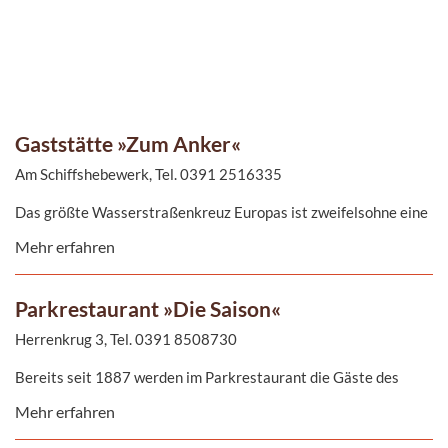
Gaststätte »Zum Anker«
Am Schiffshebewerk, Tel. 0391 2516335
Das größte Wasserstraßenkreuz Europas ist zweifelsohne eine
Attraktion für sich - doch hungrig und durstig ist es nur halb so
Mehr erfahren
schön. Und genau dafür gibt es die Gaststätte «Zum Anker«.
Parkrestaurant »Die Saison«
Herrenkrug 3, Tel. 0391 8508730
Bereits seit 1887 werden im Parkrestaurant die Gäste des
Herrenkruges kulinarisch verwöhnt, dies merken Sie besonders
Mehr erfahren
durch das Jugendstil-Ambiente, welches von der imposanten
Holzdecke und den majestätischen Korbbogenfenstern geprägt