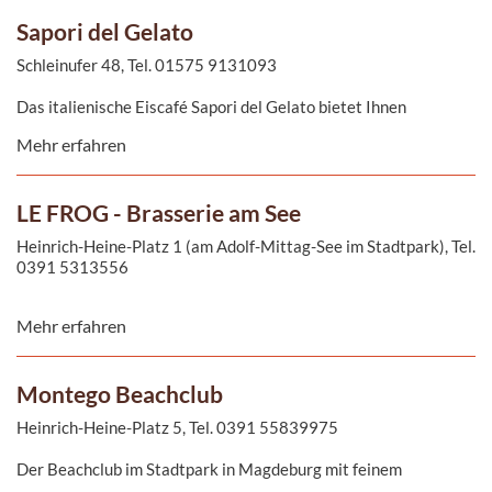
Orte, um ein Steakessen mit Freunden und Familie zu genießen.
Sapori del Gelato
Schleinufer 48, Tel. 01575 9131093
Das italienische Eiscafé Sapori del Gelato bietet Ihnen
Eiskreationen nach original italienischen Rezepten. Diese
Mehr erfahren
werden täglich vom Eismeister frisch zubereitet.
LE FROG - Brasserie am See
Heinrich-Heine-Platz 1 (am Adolf-Mittag-See im Stadtpark), Tel.
0391 5313556
Die BRASSERIE AM SEE ist überwiegend aus Holz und Glas
Mehr erfahren
gestaltet, fügt sich harmonisch in den Rotehornpark ein und ist
zu einem festen Anlaufpunkt für die Magdeburger geworden.
Montego Beachclub
Heinrich-Heine-Platz 5, Tel. 0391 55839975
Der Beachclub im Stadtpark in Magdeburg mit feinem
Südseesand und seiner stylisch-urbanen Ausstattung lädt Sie