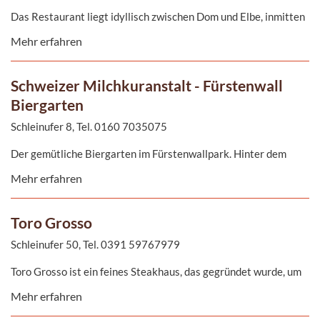
Das Restaurant liegt idyllisch zwischen Dom und Elbe, inmitten
eines herrlichen Gartens.
Mehr erfahren
Schweizer Milchkuranstalt - Fürstenwall
Biergarten
Schleinufer 8, Tel. 0160 7035075
Der gemütliche Biergarten im Fürstenwallpark. Hinter dem
Dom und hoch über der Elbe gibt es neben Bier und Softdrinks
Mehr erfahren
auch Kaffee und Kuchen sowie Gegrilltes. Ein idealer Ort, um
mit Freunden draußen zu plaudern und zu entspannen!
Toro Grosso
Schleinufer 50, Tel. 0391 59767979
Toro Grosso ist ein feines Steakhaus, das gegründet wurde, um
all seinen Gästen wunderbare Vorspeisen zu servieren. Seine
Mehr erfahren
warme und einladende Atmosphäre in Verbindung mit seinem
freundlichen Personal machen Toro Grosso zu einem der besten