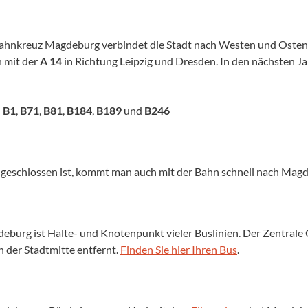
hnkreuz Magdeburg verbindet die Stadt nach Westen und Osten
 mit der
A 14
in Richtung Leipzig und Dresden. In den nächsten Jah
n
B1
,
B71
,
B81
,
B184
,
B189
und
B246
eschlossen ist, kommt man auch mit der Bahn schnell nach Magde
deburg ist Halte- und Knotenpunkt vieler Buslinien. Der Zentra
der Stadtmitte entfernt.
Finden Sie hier Ihren Bus
.