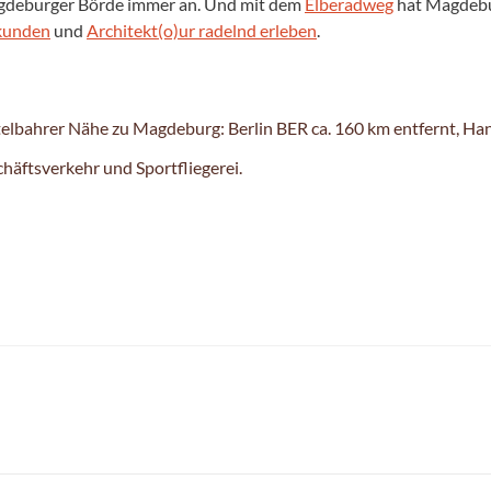
Magdeburger Börde immer an. Und mit dem
Elberadweg
hat Magdebur
rkunden
und
Architekt(o)ur radelnd erleben
.
telbahrer Nähe zu Magdeburg: Berlin BER ca. 160 km entfernt, Han
chäftsverkehr und Sportfliegerei.