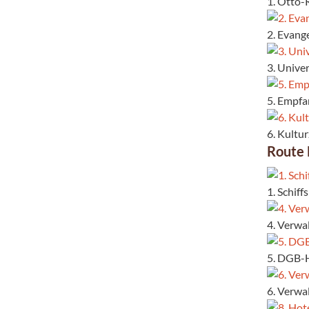
1. Otto-
2. Evang
3. Unive
5. Empf
6. Kultu
Route
1. Schif
4. Verwa
5. DGB-H
6. Verwa