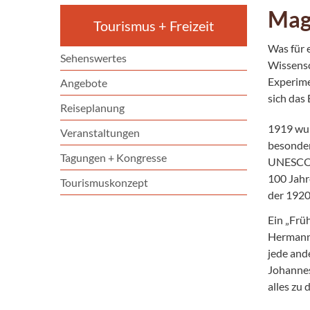
Mag
Tourismus + Freizeit
Was für 
Sehenswertes
Wissensc
Experime
Angebote
sich das
Reiseplanung
1919 wur
Veranstaltungen
besonder
Tagungen + Kongresse
UNESCO-W
100 Jahr
Tourismuskonzept
der 1920
Ein „Frü
Hermann 
jede and
Johannes
alles zu