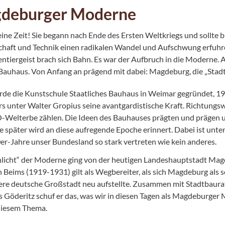
deburger Moderne
eine Zeit! Sie begann nach Ende des Ersten Weltkriegs und sollte b
haft und Technik einen radikalen Wandel und Aufschwung erfuhre
ntiergeist brach sich Bahn. Es war der Aufbruch in die Moderne. A
 Bauhaus. Von Anfang an prägend mit dabei: Magdeburg, die „Stad
de die Kunstschule Staatliches Bauhaus in Weimar gegründet, 192
s unter Walter Gropius seine avantgardistische Kraft. Richtung
elterbe zählen. Die Ideen des Bauhauses prägten und prägen 
e später wird an diese aufregende Epoche erinnert. Dabei ist unt
er-Jahre unser Bundesland so stark vertreten wie kein anderes.
hlicht“ der Moderne ging von der heutigen Landeshauptstadt M
Beims (1919-1931) gilt als Wegbereiter, als sich Magdeburg als s
ere deutsche Großstadt neu aufstellte. Zusammen mit Stadtbaurat
 Göderitz schuf er das, was wir in diesen Tagen als Magdeburger 
 diesem Thema.