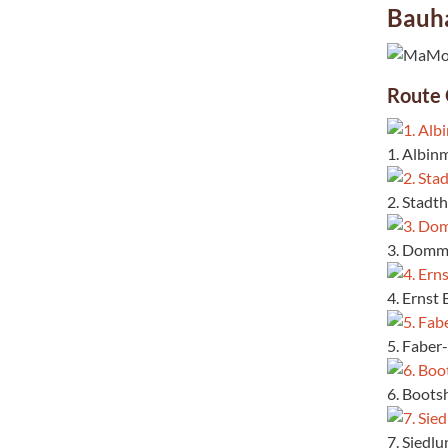
Bauh
Route 
1. Albin
2. Stadt
3. Dommu
4. Ernst
5. Faber
6. Boots
7. Siedl