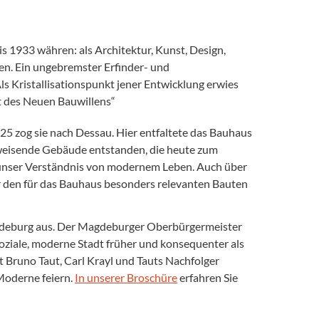
is 1933 währen: als Architektur, Kunst, Design,
n. Ein ungebremster Erfinder- und
ls Kristallisationspunkt jener Entwicklung erwies
t des Neuen Bauwillens“
5 zog sie nach Dessau. Hier entfaltete das Bauhaus
sweisende Gebäude entstanden, die heute zum
unser Verständnis von modernem Leben. Auch über
er den für das Bauhaus besonders relevanten Bauten
agdeburg aus. Der Magdeburger Oberbürgermeister
oziale, moderne Stadt früher und konsequenter als
 Bruno Taut, Carl Krayl und Tauts Nachfolger
Moderne feiern.
In unserer Broschüre
erfahren Sie