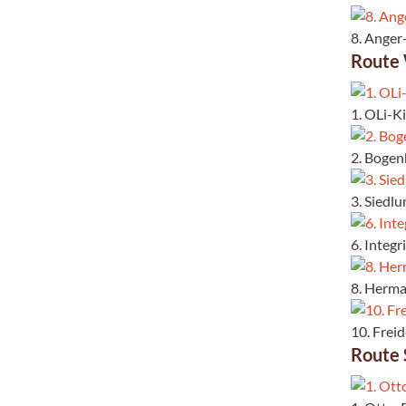
8. Anger
Route
1. OLi-K
2. Bogen
3. Siedl
6. Integ
8. Herma
10. Frei
Route 