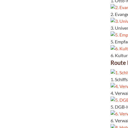
1. Otto-
2. Evang
3. Unive
5. Empf
6. Kultu
Route
1. Schif
4. Verwa
5. DGB-H
6. Verwa