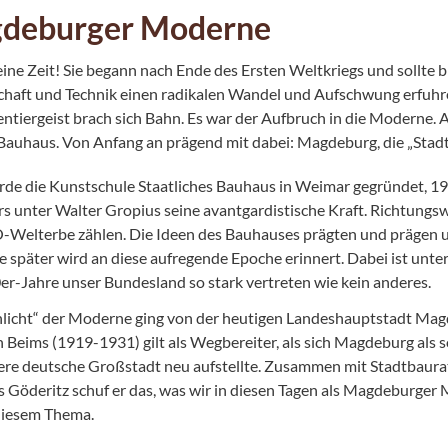
deburger Moderne
eine Zeit! Sie begann nach Ende des Ersten Weltkriegs und sollte b
haft und Technik einen radikalen Wandel und Aufschwung erfuhre
ntiergeist brach sich Bahn. Es war der Aufbruch in die Moderne. A
 Bauhaus. Von Anfang an prägend mit dabei: Magdeburg, die „Stad
de die Kunstschule Staatliches Bauhaus in Weimar gegründet, 192
s unter Walter Gropius seine avantgardistische Kraft. Richtung
elterbe zählen. Die Ideen des Bauhauses prägten und prägen 
e später wird an diese aufregende Epoche erinnert. Dabei ist unt
er-Jahre unser Bundesland so stark vertreten wie kein anderes.
hlicht“ der Moderne ging von der heutigen Landeshauptstadt M
Beims (1919-1931) gilt als Wegbereiter, als sich Magdeburg als s
ere deutsche Großstadt neu aufstellte. Zusammen mit Stadtbaurat
 Göderitz schuf er das, was wir in diesen Tagen als Magdeburger 
 diesem Thema.