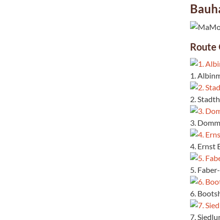
Bauh
Route 
1. Albin
2. Stadt
3. Dommu
4. Ernst
5. Faber
6. Boots
7. Siedl