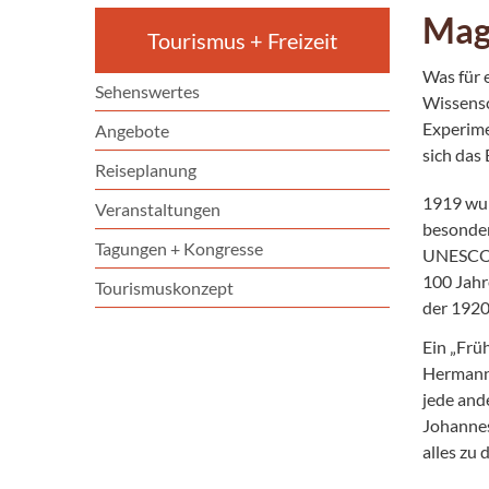
Mag
Tourismus + Freizeit
Was für 
Sehenswertes
Wissensc
Experime
Angebote
sich das
Reiseplanung
1919 wur
Veranstaltungen
besonder
Tagungen + Kongresse
UNESCO-W
100 Jahr
Tourismuskonzept
der 1920
Ein „Frü
Hermann 
jede and
Johannes
alles zu