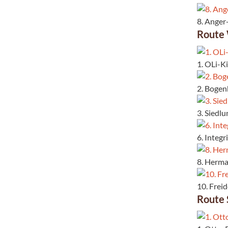
8. Anger
Route
1. OLi-K
2. Bogen
3. Siedl
6. Integ
8. Herma
10. Frei
Route 