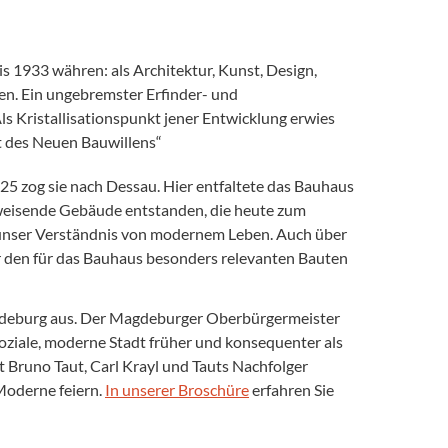
is 1933 währen: als Architektur, Kunst, Design,
n. Ein ungebremster Erfinder- und
ls Kristallisationspunkt jener Entwicklung erwies
t des Neuen Bauwillens“
5 zog sie nach Dessau. Hier entfaltete das Bauhaus
sweisende Gebäude entstanden, die heute zum
unser Verständnis von modernem Leben. Auch über
er den für das Bauhaus besonders relevanten Bauten
agdeburg aus. Der Magdeburger Oberbürgermeister
oziale, moderne Stadt früher und konsequenter als
 Bruno Taut, Carl Krayl und Tauts Nachfolger
Moderne feiern.
In unserer Broschüre
erfahren Sie