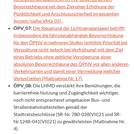
Bevorrechtigung mit dem Ziel einer Erhöhung der
Pünktlichkeit und Anschlusssicherheit im gesamten
System (siehe VMa_05).
ÖPV_07:
Die Steuerung der Lichtsignalanlagen betrifft
insbesondere die fahrplanabhängige Bevorrechtigung
für den ÖPNV in mehreren Stufen (erhöhte Priorität bei
Verspätung nicht jedoch bei Verfrühung) mit dem Ziel
eines Betriebs ohne zeitliche Verzögerung, einer
absoluten Bevorrechtigung des ÖPNV vor allen anderen
Verkehrsarten und damit einer Vermeidung jeglicher
Verlustzeiten (Maßnahme Nr. 17).
ÖPV_08:
Die LHMD verstärkt ihre Bemühungen, die
barrierefreie Nutzung und Zugänglichkeit wichtiger,
noch nicht entsprechend umgebauter Bus- und
Straßenbahnhaltestellen gemäß der
Stadtratsbeschlüsse (SR-Nr. 780-028(VII)21 und SR-
Nr.1248-041(VII)21) zu gewährleisten (Maßnahme Nr.
4).