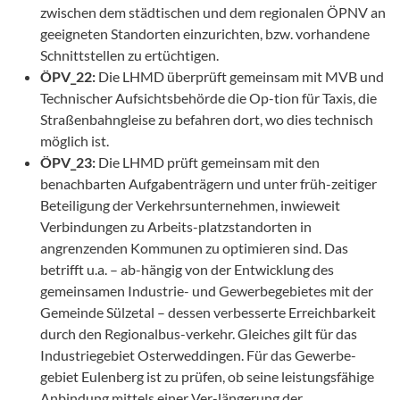
zwischen dem städtischen und dem regionalen ÖPNV an
geeigneten Standorten einzurichten, bzw. vorhandene
Schnittstellen zu ertüchtigen.
ÖPV_22:
Die LHMD überprüft gemeinsam mit MVB und
Technischer Aufsichtsbehörde die Op-tion für Taxis, die
Straßenbahngleise zu befahren dort, wo dies technisch
möglich ist.
ÖPV_23:
Die LHMD prüft gemeinsam mit den
benachbarten Aufgabenträgern und unter früh-zeitiger
Beteiligung der Verkehrsunternehmen, inwieweit
Verbindungen zu Arbeits-platzstandorten in
angrenzenden Kommunen zu optimieren sind. Das
betrifft u.a. – ab-hängig von der Entwicklung des
gemeinsamen Industrie- und Gewerbegebietes mit der
Gemeinde Sülzetal – dessen verbesserte Erreichbarkeit
durch den Regionalbus-verkehr. Gleiches gilt für das
Industriegebiet Osterweddingen. Für das Gewerbe-
gebiet Eulenberg ist zu prüfen, ob seine leistungsfähige
Anbindung mittels einer Ver-längerung der