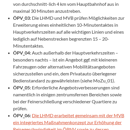
von durchschnitt-lich 4 km vom Hauptbahnhof aus in
maximal 30 Minuten anzustreben.
ÖPV_03:
Die LHMD und MVB prüfen Möglichkeiten zur
Erweiterung eines einheitlichen 10-Minutentaktes in
Hauptverkehrszeiten auf alle wichtigen Linien und eines
lediglich auf Nebenstrecken begrenzten 15 – 20-
Minutentaktes.
ÖPV_04:
Auch außerhalb der Hauptverkehrszeiten –
besonders nachts – ist ein Angebot ggf. mit kleineren
Fahrzeugen oder alternativen Mobilitätsangeboten
sicherzustellen und ein, dem Privatauto überlegener
Bedienstandard zu gewährleisten (siehe MoZu_01).
ÖPV_05:
Erforderliche Angebotsverbesserungen sind
namentlich in einigen zentrumsfernen Bereichen sowie
bei der Feinerschließung verschiedener Quartiere zu
prüfen.
ÖPV_06:
Die LHMD erarbeitet gemeinsam mit der MVB
ein integriertes Maßnahmenkonzept zur Erhöhung der
Reisegeschwindigkeit im ÖPNV sowie zu dessen