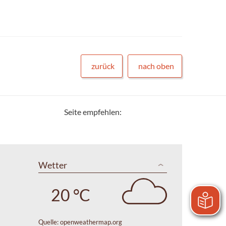
zurück
nach oben
Seite empfehlen:
Wetter
20 °C
Quelle:
openweathermap.org