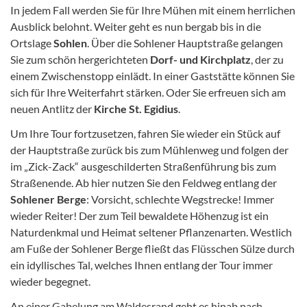
In jedem Fall werden Sie für Ihre Mühen mit einem herrlichen
Ausblick belohnt. Weiter geht es nun bergab bis in die
Ortslage
Sohlen
. Über die Sohlener Hauptstraße gelangen
Sie zum schön hergerichteten
Dorf- und Kirchplatz
, der zu
einem Zwischenstopp einlädt. In einer Gaststätte können Sie
sich für Ihre Weiterfahrt stärken. Oder Sie erfreuen sich am
neuen Antlitz der
Kirche St. Egidius
.
Um Ihre Tour fortzusetzen, fahren Sie wieder ein Stück auf
der Hauptstraße zurück bis zum Mühlenweg und folgen der
im „Zick-Zack“ ausgeschilderten Straßenführung bis zum
Straßenende. Ab hier nutzen Sie den Feldweg entlang der
Sohlener Berge
: Vorsicht, schlechte Wegstrecke! Immer
wieder Reiter! Der zum Teil bewaldete Höhenzug ist ein
Naturdenkmal und Heimat seltener Pflanzenarten. Westlich
am Fuße der Sohlener Berge fließt das Flüsschen Sülze durch
ein idyllisches Tal, welches Ihnen entlang der Tour immer
wieder begegnet.
An einer Gabelung am Waldesrand geht es hinab nach