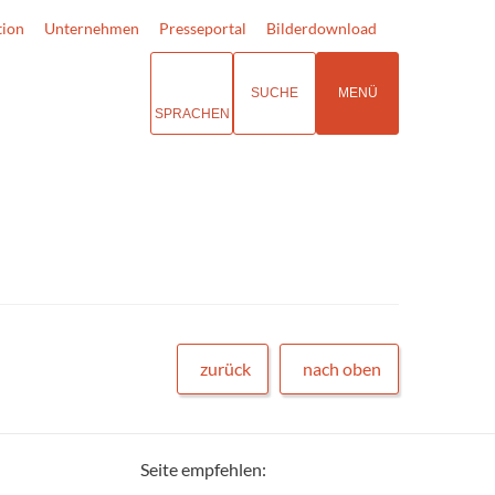
tion
Unternehmen
Presseportal
Bilderdownload
SUCHE
MENÜ
SPRACHEN
zurück
nach oben
Seite empfehlen: