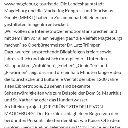
www.magdeburg-tourist.de. Die Landeshauptstadt
Magdeburg und die Marketing Kongress und Tourismus
GmbH (MMKT) haben in Zusammenarbeit einen neu
gestalteten Imagefilm entwickelt.
„Wir wollen die Internetnutzer emotional ansprechen und
mit dem Film vor allem neugierig auf die Vielfalt Magdeburgs
machen“, so Oberbürgermeister Dr. Lutz Trümper.
Dazu wurden ansprechende Bildabfolgen kreiert sowie
jahreszeitlich und akustisch untergliedert. Unter den
Stichpunkten „Aufblühen“, „Erleben“, „Genießen“ und
„Erwärmen“ zeigt das rund dreieinhalb Minuten lange Video
die touristische und kulturelle Vielfalt der über 1200 Jahre
alten Elbmetropole. Zu sehen sind bekannte
Sehenswürdigkeiten wie zum Beispiel der Dom St. Mauritius
und St. Katharina oder das Hundertwasser-
Architekturprojekt „DIE GRÜNE ZITADELLE VON
MAGDEBURG“. Der Kurzfilm schlägt einen Bogen von den
berühmten Persönlichkeiten der Stadt wie Kaiser Otto dem
Großen, Georg Philipp Telemann und Otto von Guericke bis