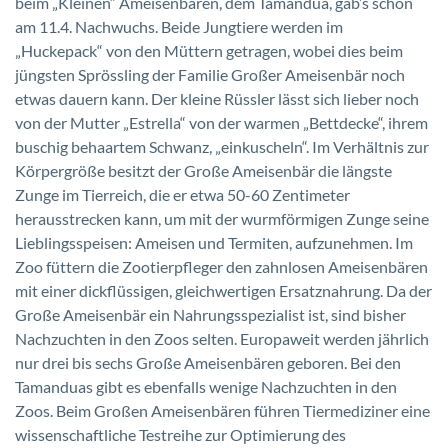
beim „Kleinen“ Ameisenbären, dem Tamandua, gab’s schon
am 11.4. Nachwuchs. Beide Jungtiere werden im
„Huckepack“ von den Müttern getragen, wobei dies beim
jüngsten Sprössling der Familie Großer Ameisenbär noch
etwas dauern kann. Der kleine Rüssler lässt sich lieber noch
von der Mutter „Estrella“ von der warmen „Bettdecke“, ihrem
buschig behaartem Schwanz, „einkuscheln“. Im Verhältnis zur
Körpergröße besitzt der Große Ameisenbär die längste
Zunge im Tierreich, die er etwa 50-60 Zentimeter
herausstrecken kann, um mit der wurmförmigen Zunge seine
Lieblingsspeisen: Ameisen und Termiten, aufzunehmen. Im
Zoo füttern die Zootierpfleger den zahnlosen Ameisenbären
mit einer dickflüssigen, gleichwertigen Ersatznahrung. Da der
Große Ameisenbär ein Nahrungsspezialist ist, sind bisher
Nachzuchten in den Zoos selten. Europaweit werden jährlich
nur drei bis sechs Große Ameisenbären geboren. Bei den
Tamanduas gibt es ebenfalls wenige Nachzuchten in den
Zoos. Beim Großen Ameisenbären führen Tiermediziner eine
wissenschaftliche Testreihe zur Optimierung des