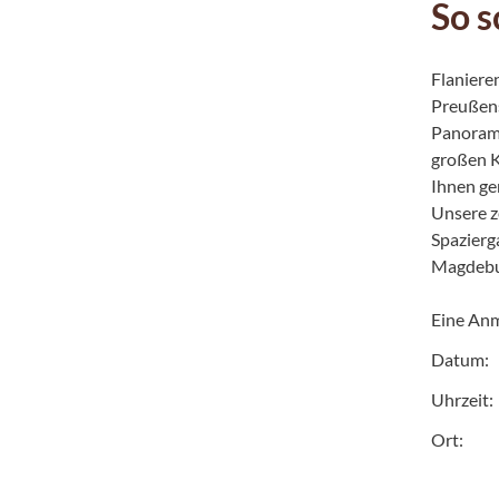
So 
Flanieren
Preußens
Panorama
großen K
Ihnen ge
Unsere z
Spazierg
Magdebu
Eine Anm
Datum:
Uhrzeit:
Ort: