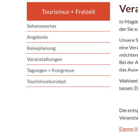
Ver
Tourismus + Freizeit
In Magde
Sehenswertes
der Sie 
Angebote
Unsere S
eine Ver
Reiseplanung
möchten
Veranstaltungen
Bei der 
das Ausw
Tagungen + Kongresse
Wahlweis
Tourismuskonzept
lassen. D
Die ents
Veransta
Eigene V