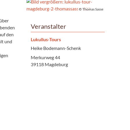
© Thomas Sasse
 über
Veranstalter
aubenden
auf den
Lukullus-Tours
lt und
Heike Bodemann-Schenk
digen
Merkurweg 44
39118 Magdeburg