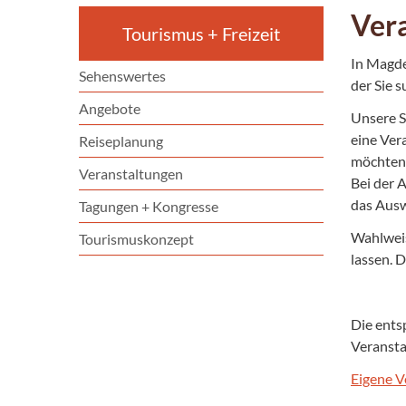
Ver
Tourismus + Freizeit
In Magde
Sehenswertes
der Sie 
Angebote
Unsere S
eine Ver
Reiseplanung
möchten
Veranstaltungen
Bei der 
das Ausw
Tagungen + Kongresse
Wahlweis
Tourismuskonzept
lassen. D
Die ents
Veransta
Eigene V