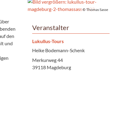
© Thomas Sasse
 über
Veranstalter
aubenden
auf den
Lukullus-Tours
lt und
Heike Bodemann-Schenk
digen
Merkurweg 44
39118 Magdeburg