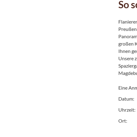
So 
Flanieren
Preußens
Panorama
großen K
Ihnen ge
Unsere z
Spazierg
Magdebu
Eine Anm
Datum:
Uhrzeit:
Ort: