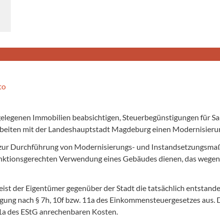
 gelegenen Immobilien beabsichtigen, Steuerbegünstigungen für
rbeiten mit der Landeshauptstadt Magdeburg einen Modernisierun
mer zur Durchführung von Modernisierungs- und Instandsetzungsm
ktionsgerechten Verwendung eines Gebäudes dienen, das wegen se
 der Eigentümer gegenüber der Stadt die tatsächlich entstandene
ung nach § 7h, 10f bzw. 11a des Einkommensteuergesetzes aus. D
11a des EStG anrechenbaren Kosten.